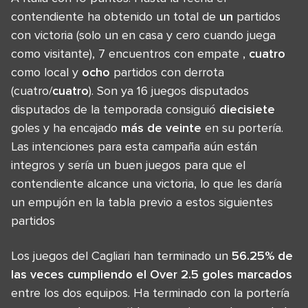
contendiente ha obtenido un total de
un
partidos
con victoria (solo un en casa y cero cuando juega
como visitante), 7 encuentros con empate ,
cuatro
como local y
ocho
partidos con derrota
(cuatro/
cuatro
). Son ya 16 juegos disputados
disputados de la temporada consiguió
diecisiete
goles y ha encajado
más de veinte
en su portería.
Las intenciones para esta campaña aún están
integros y sería un buen juegos para que el
contendiente alcance una victoria, lo que les daría
un empujón en la tabla previo a estos siguientes
partidos
Los juegos del Cagliari han terminado un
56.25% de
las veces cumpliendo el Over 2.5 goles marcados
entre los dos equipos. Ha terminado con la portería