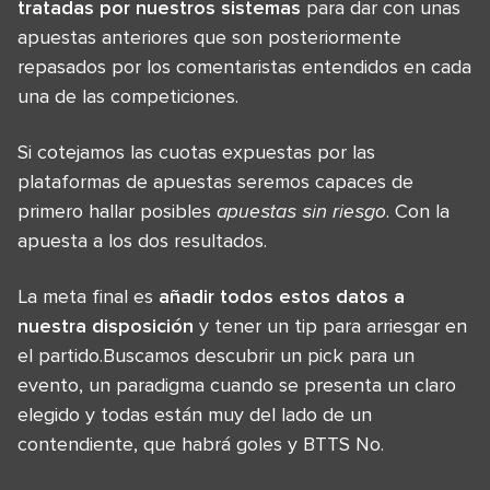
tratadas por nuestros sistemas
para dar con unas
apuestas anteriores que son posteriormente
repasados por los comentaristas entendidos en cada
una de las competiciones.
Si cotejamos las cuotas expuestas por las
plataformas de apuestas seremos capaces de
primero hallar posibles
apuestas sin riesgo
. Con la
apuesta a los dos resultados.
La meta final es
añadir todos estos datos a
nuestra disposición
y tener un tip para arriesgar en
el partido.Buscamos descubrir un pick para un
evento, un paradigma cuando se presenta un claro
elegido y todas están muy del lado de un
contendiente, que habrá goles y BTTS No.