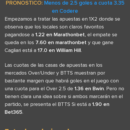
PRONOSTICO:
Menos de 2.5 goles a cuota 3.35
en Codere
Empezamos a tratar las apuestas en 1X2 donde se
observa que los locales son claros favoritos
pagandose a
1.22 en Marathonbet
, el empate se
queda en los
7.60 en marathonbet
y que gane
Cagliari está a
17.0 en William Hill
.
Las cuotas de las casas de apuestas en los
mercados Over/Under y BTTS muestran por
bastante margen que habrá goles en el juego con
una cuota para el Over 2.5 de
1.36 en Bwin
. Pero no
tienen clara una idea sobre si ambos marcarán en el
partido, se presenta el BTTS Si está a
1.90 en
Bet365
.