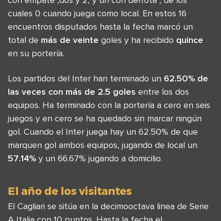
cuales 0 cuando juega como local. En estos 16
encuentros disputados hasta la fecha marcó un
total de
más de veinte
goles y ha recibido
quince
en su portería.
Los partidos del Inter han terminado un
62.50% de
las veces con más de 2.5 goles
entre los dos
equipos. Ha terminado con la portería a cero en seis
juegos y en cero se ha quedado sin marcar ningún
gol. Cuando el Inter juega hay un 62.50% de que
marquen gol ambos equipos, jugando de local un
57.14%
y un 66.67% jugando a domicilio.
El año de los visitantes
El Cagliari se sitúa en la decimooctava linea de Serie
A Italia con 10 puntos. Hasta la fecha el