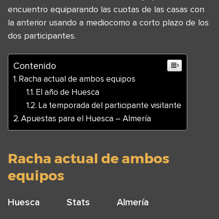
encuentro equiparando las cuotas de las casas con
la anterior usando a mediocomo a corto plazo de los
dos participantes.
Contenido
Racha actual de ambos equipos
El año de Huesca
La temporada del participante visitante
Apuestas para el Huesca – Almería
Racha actual de ambos
equipos
Huesca
Stats
Almería