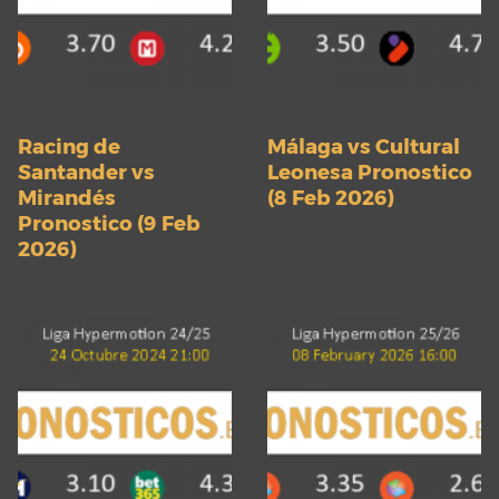
Racing de
Málaga vs Cultural
Santander vs
Leonesa Pronostico
Mirandés
(8 Feb 2026)
Pronostico (9 Feb
2026)