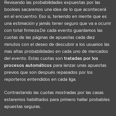
Revisando las probabilidades expuestas por las
bookies sacaremos una idea de lo que acontecerá
en el encuentro. Eso si, teniendo en mente que es
una estimación y jamás tener seguro que va a ocurrir
con total firmeza.De cada evento guardamos las
cuotas de las páginas de apuestas cada diez
minutos con el deseo de descubrir a los usuarios las
mas altas probabilidades en cada uno de mercados
del evento. Estas cuotas son
tratadas por los
procesos automáticos
para lanzar unas apuestas
previos que son después repasados por los
reporteros entendidos en cada liga.
Contrastando las cuotas mostradas por las casas
estaremos habilitados para primero hallar probables
apuestas seguras.