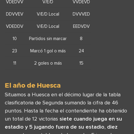
VDEDVV
V/E/D
VVDEVD
DDVVEV
V/E/D Local
DVVVED
VDEDDV
V/E/D Local
EEDVDV
10
Partidos sin marcar
8
23
Marcó 1 gol o más
24
11
2 goles o más
15
El año de Huesca
Situamos a Huesca en el décimo lugar de la tabla
clasificatoria de Segunda sumando la cifra de 46
puntos. Hasta la fecha el contendiente ha obtenido
un total de 12 victorias
siete cuando juega en su
estadio y 5 jugando fuera de su estadio
,
diez