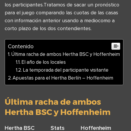
los participantes.Tratamos de sacar un pronóstico
para el juego comparando las cuotas de las casas
con información anterior usando a mediocomo a
corto plazo de los dos contendientes.
Contenido
Última racha de ambos Hertha BSC y Hoffenheim
El año de los locales
La temporada del participante visitante
Apuestas para el Hertha Berlín – Hoffenheim
Última racha de ambos
Hertha BSC y Hoffenheim
Hertha BSC
Stats
Hoffenheim