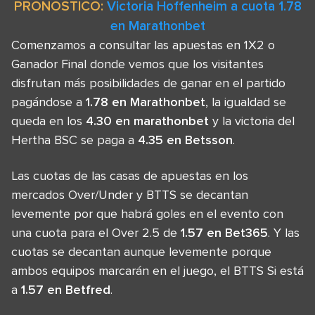
PRONOSTICO:
Victoria Hoffenheim a cuota 1.78
en Marathonbet
Comenzamos a consultar las apuestas en 1X2 o
Ganador Final donde vemos que los visitantes
disfrutan más posibilidades de ganar en el partido
pagándose a
1.78 en Marathonbet
, la igualdad se
queda en los
4.30 en marathonbet
y la victoria del
Hertha BSC se paga a
4.35 en Betsson
.
Las cuotas de las casas de apuestas en los
mercados Over/Under y BTTS se decantan
levemente por que habrá goles en el evento con
una cuota para el Over 2.5 de
1.57 en Bet365
. Y las
cuotas se decantan aunque levemente porque
ambos equipos marcarán en el juego, el BTTS Si está
a
1.57 en Betfred
.