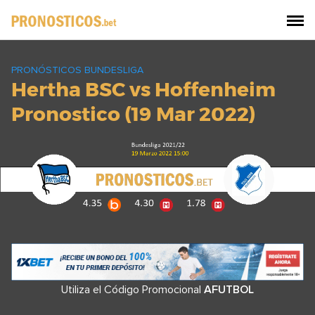
S
a
l
t
PRONÓSTICOS BUNDESLIGA
a
Hertha BSC vs Hoffenheim
r
Pronostico (19 Mar 2022)
a
l
c
o
n
t
e
n
i
d
o
Utiliza el Código Promocional
AFUTBOL