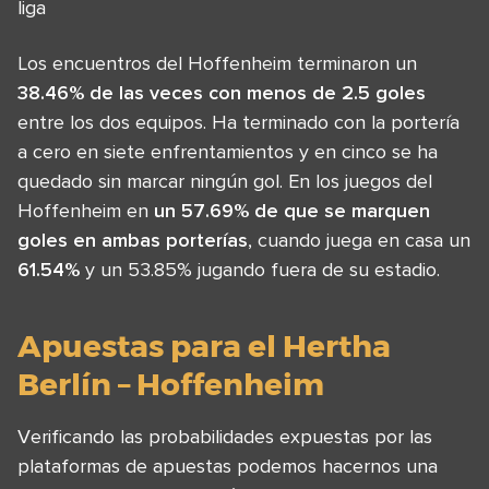
liga
Los encuentros del Hoffenheim terminaron un
38.46% de las veces con menos de 2.5 goles
entre los dos equipos. Ha terminado con la portería
a cero en siete enfrentamientos y en cinco se ha
quedado sin marcar ningún gol. En los juegos del
Hoffenheim en
un 57.69% de que se marquen
goles en ambas porterías
, cuando juega en casa un
61.54%
y un 53.85% jugando fuera de su estadio.
Apuestas para el Hertha
Berlín – Hoffenheim
Verificando las probabilidades expuestas por las
plataformas de apuestas podemos hacernos una