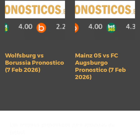
Wolfsburg vs
Mainz 05 vs FC
Borussia Pronostico
Augsburgo
(7 Feb 2026)
Pronostico (7 Feb
2026)
Los mejores pronósticos para apuestas de
fútbol