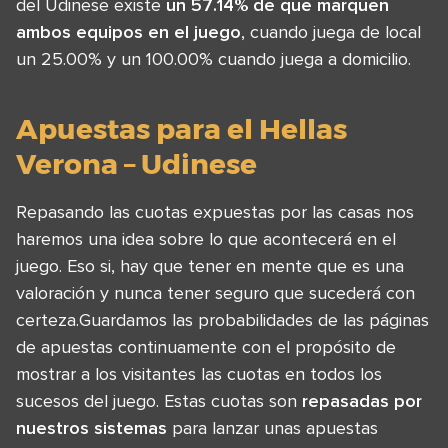
del Udinese existe
un 57.14% de que marquen
ambos equipos en el juego
, cuando juega de local
un 25.00% y un 100.00% cuando juega a domicilio.
Apuestas para el Hellas
Verona – Udinese
Repasando las cuotas expuestas por las casas nos
haremos una idea sobre lo que acontecerá en el
juego. Eso si, hay que tener en mente que es una
valoración y nunca tener seguro que sucederá con
certeza.Guardamos las probabilidades de las páginas
de apuestas continuamente con el propósito de
mostrar a los visitantes las cuotas en todos los
sucesos del juego. Estas cuotas son
repasadas por
nuestros sistemas
para lanzar unas apuestas