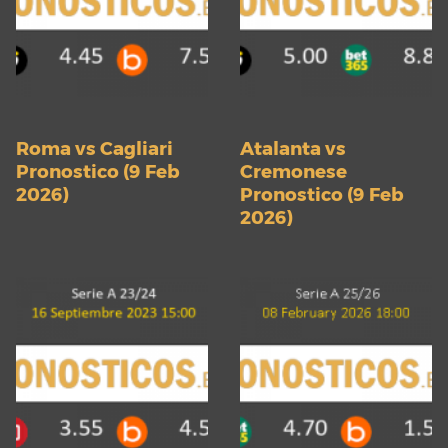
Roma vs Cagliari
Atalanta vs
Pronostico (9 Feb
Cremonese
2026)
Pronostico (9 Feb
2026)