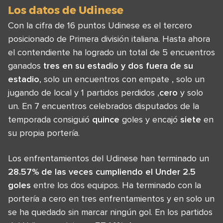
Los datos de Udinese
Con la cifra de 16 puntos Udinese es el tercero
posicionado de Primera división italiana. Hasta ahora
el contendiente ha logrado un total de 5 encuentros
ganados
tres
en su estadio y
dos
fuera de su
estadio
, solo un encuentros con empate , solo un
jugando de local y 1 partidos perdidos ,
cero
y solo
un. En 7 encuentros celebrados disputados de la
temporada consiguió
quince
goles y encajó
siete
en
su propia portería.
Los enfrentamientos del Udinese han terminado un
28.57% de las veces cumpliendo el Under 2.5
goles
entre los dos equipos. Ha terminado con la
portería a cero en tres enfrentamientos y en solo un
se ha quedado sin marcar ningún gol. En los partidos