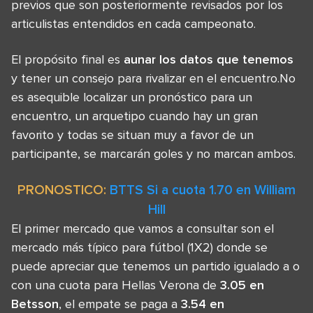
previos que son posteriormente revisados por los
articulistas entendidos en cada campeonato.
El propósito final es
aunar los datos que tenemos
y tener un consejo para rivalizar en el encuentro.No
es asequible localizar un pronóstico para un
encuentro, un arquetipo cuando hay un gran
favorito y todas se situan muy a favor de un
participante, se marcarán goles y no marcan ambos.
PRONOSTICO:
BTTS Si a cuota 1.70 en William
Hill
El primer mercado que vamos a consultar son el
mercado más típico para fútbol (1X2) donde se
puede apreciar que tenemos un partido igualado a o
con una cuota para Hellas Verona de
3.05 en
Betsson
, el empate se paga a
3.54 en