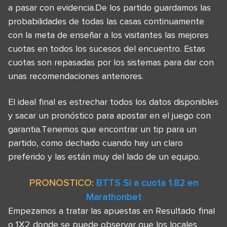
a pasar con evidencia.De los partido guardamos las
probabilidades de todas las casas continuamente
con la meta de enseñar a los visitantes las mejores
cuotas en todos los sucesos del encuentro. Estas
cuotas son repasadas por los sistemas para dar con
unas recomendaciones anteriores.
El ideal final es estrechar todos los datos disponibles
y sacar un pronóstico para apostar en el juego con
garantia.Tenemos que encontrar un tip para un
partido, como dechado cuando hay un claro
preferido y las están muy del lado de un equipo.
PRONOSTICO:
BTTS Si a cuota 1.82 en
Marathonbet
Empezamos a tratar las apuestas en Resultado final
o 1X2 donde se puede observar que los locales