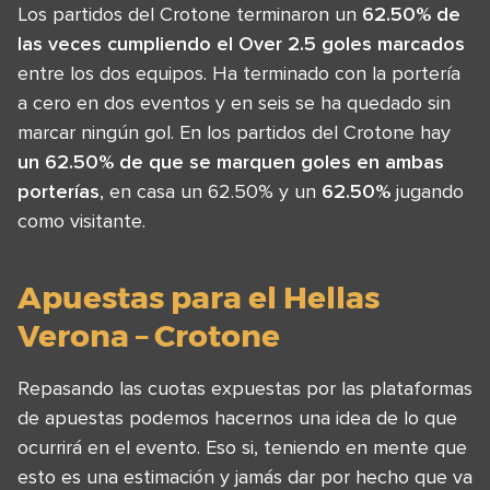
Los partidos del Crotone terminaron un
62.50% de
las veces cumpliendo el Over 2.5 goles marcados
entre los dos equipos. Ha terminado con la portería
a cero en dos eventos y en seis se ha quedado sin
marcar ningún gol. En los partidos del Crotone hay
un 62.50% de que se marquen goles en ambas
porterías
, en casa un 62.50% y un
62.50%
jugando
como visitante.
Apuestas para el Hellas
Verona – Crotone
Repasando las cuotas expuestas por las plataformas
de apuestas podemos hacernos una idea de lo que
ocurrirá en el evento. Eso si, teniendo en mente que
esto es una estimación y jamás dar por hecho que va