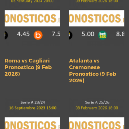
Roma vs Cagliari
Atalanta vs
Pronostico (9 Feb
Cremonese
2026)
Pronostico (9 Feb
2026)