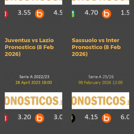
Juventus vs Lazio
Sassuolo vs Inter
Pronostico (8 Feb
Pronostico (8 Feb
2026)
2026)