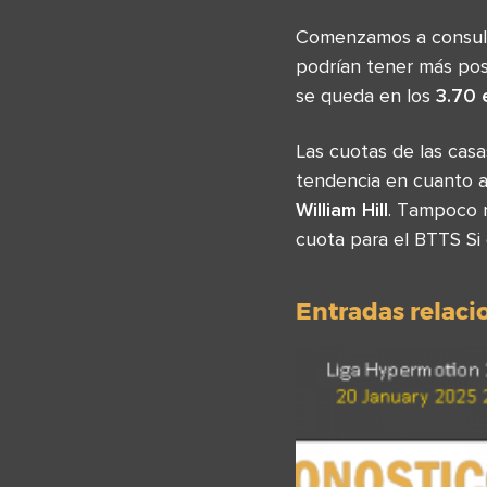
Comenzamos a consulta
podrían tener más pos
se queda en los
3.70 e
Las cuotas de las cas
tendencia en cuanto al
William Hill
. Tampoco n
cuota para el BTTS Si
Entradas relac