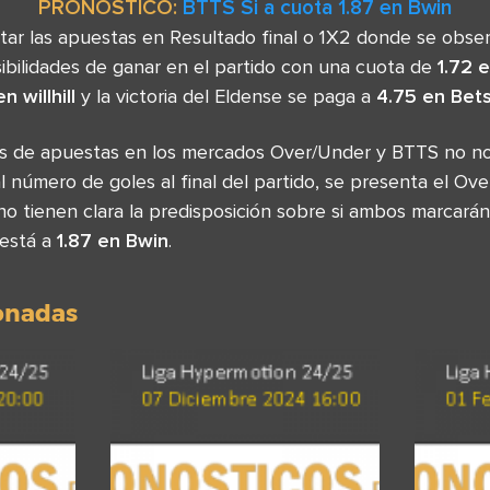
PRONOSTICO:
BTTS Si a cuota 1.87 en Bwin
r las apuestas en Resultado final o 1X2 donde se obser
ibilidades de ganar en el partido con una cuota de
1.72 
n willhill
y la victoria del Eldense se paga a
4.75 en Bet
as de apuestas en los mercados Over/Under y BTTS no no
 número de goles al final del partido, se presenta el Ove
o tienen clara la predisposición sobre si ambos marcarán 
 está a
1.87 en Bwin
.
ionadas