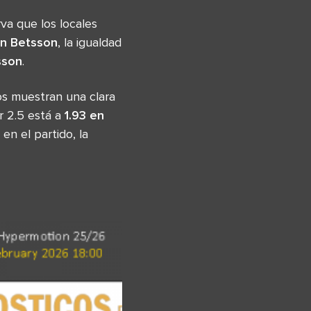
va que los locales
en Betsson
, la igualdad
sson
.
s muestran una clara
r 2.5 está a
1.93 en
en el partido, la