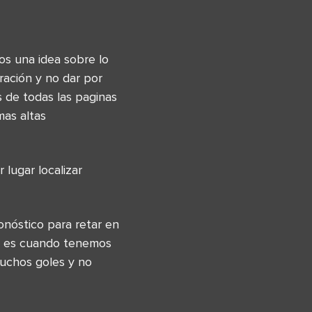
s una idea sobre lo
ración y no dar por
 de todas las paginas
mas altas
lugar localizar
onóstico para retar en
o es cuando tenemos
muchos goles y no