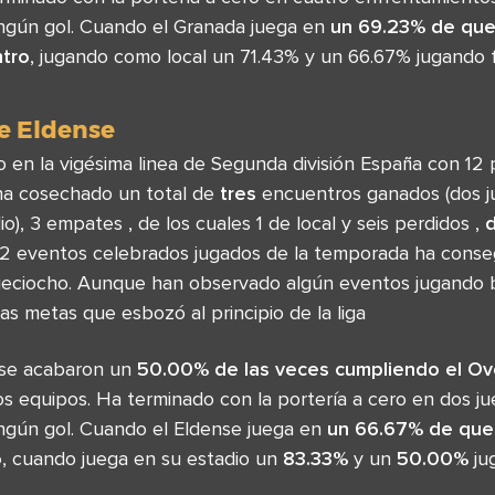
ngún gol. Cuando el Granada juega en
un 69.23% de qu
ntro
, jugando como local un 71.43% y un 66.67% jugando 
e Eldense
o en la vigésima linea de Segunda división España con 12 
ha cosechado un total de
tres
encuentros ganados (dos j
o), 3 empates , de los cuales 1 de local y seis perdidos ,
d
 12 eventos celebrados jugados de la temporada ha conse
dieciocho. Aunque han observado algún eventos jugando b
as metas que esbozó al principio de la liga
nse acabaron un
50.00% de las veces cumpliendo el Ov
s equipos. Ha terminado con la portería a cero en dos ju
ngún gol. Cuando el Eldense juega en
un 66.67% de qu
o
, cuando juega en su estadio un
83.33%
y un
50.00%
ju