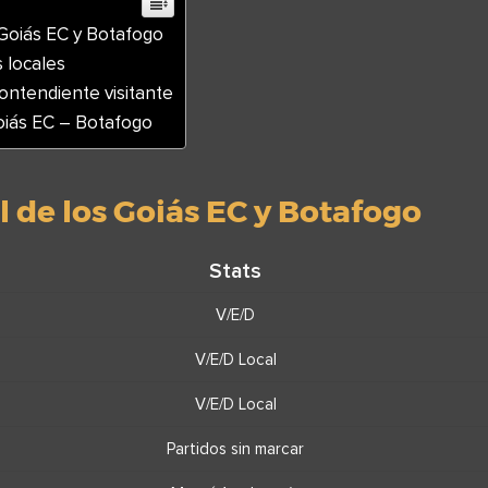
 Goiás EC y Botafogo
s locales
contendiente visitante
oiás EC – Botafogo
 de los Goiás EC y Botafogo
Stats
V/E/D
V/E/D Local
V/E/D Local
Partidos sin marcar