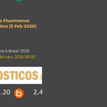
vs Fluminense
ico (5 Feb 2026)