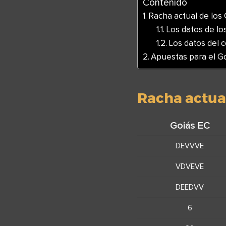
Contenido
Racha actual de los
Los datos de lo
Los datos del 
Apuestas para el G
Racha actual
Goiás EC
DEVVVE
VDVEVE
DEEDVV
6