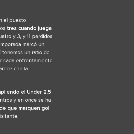
n el puesto
dos
tres
cuando juega
atro y 3, y 11 perdidos
temporada marcó un
í tenemos un ratio de
or cada enfrentamiento
arece con la
pliendo el Under 2.5
entros y en once se ha
 de que marquen gol
sitante.