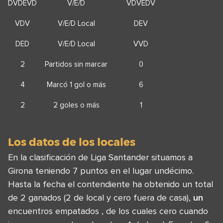
DVDEVD
V/E/D
VDVEDV
VDV
V/E/D Local
DEV
DED
V/E/D Local
VVD
2
Partidos sin marcar
0
4
Marcó 1 gol o más
6
2
2 goles o más
1
Los datos de los locales
En la clasificación de Liga Santander situamos a
Girona teniendo 7 puntos en el lugar undécimo.
Hasta la fecha el contendiente ha obtenido un total
de 2 ganados (2 de local y cero fuera de casa),
un
encuentros empatados , de los cuales cero cuando