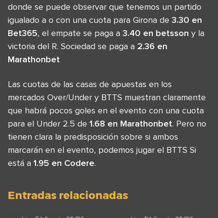
donde se puede observar que tenemos un partido
igualado a o con una cuota para Girona de
3.30 en
Bet365
, el empate se paga a
3.40 en betsson
y la
victoria del R. Sociedad se paga a
2.36 en
Marathonbet
Las cuotas de las casas de apuestas en los
mercados Over/Under y BTTS muestran claramente
que habrá pocos goles en el evento con una cuota
para el Under 2.5 de
1.68 en Marathonbet
. Pero no
tienen clara la predisposición sobre si ambos
marcarán en el evento, podemos jugar el BTTS Si
está a
1.95 en Codere
.
Entradas relacionadas