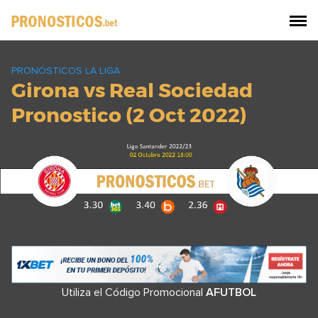
S
a
l
t
PRONÓSTICOS LA LIGA
a
Girona vs Real Sociedad
r
Pronostico (2 Oct 2022)
a
l
c
o
n
t
e
n
i
d
o
Utiliza el Código Promocional
AFUTBOL