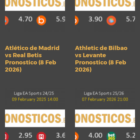
Atlético de Madrid
Athletic de Bilbao
vs Real Betis
vs Levante
Pronostico (8 Feb
Pronostico (8 Feb
2026)
2026)