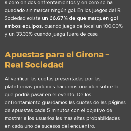
a cero en dos enfrentamientos y en cero se ha
quedado sin marcar ningún gol. En los juegos del R.
Sociedad existe
un 66.67% de que marquen gol
ambos equipos
, cuando juega de local un 100.00%
y un 33.33% cuando juega fuera de casa.
Apuestas para el Girona –
Real Sociedad
Al verificar las cuotas presentadas por las
plataformas podemos hacernos una idea sobre lo
que podría pasar en el evento. De los
enfrentamiento guardamos las cuotas de las páginas
de apuestas cada 5 minutos con el objetivo de
mostrar a los usuarios las mas altas probabilidades
en cada uno de sucesos del encuentro.