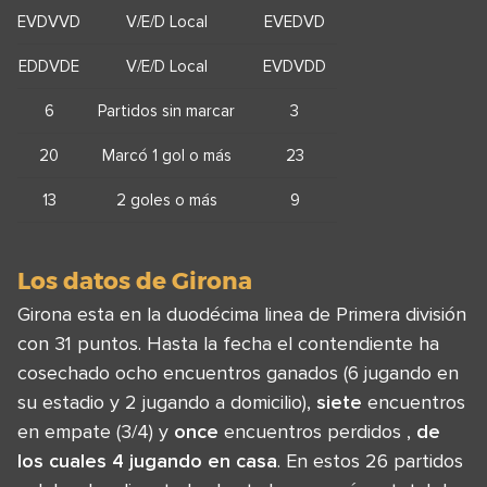
EVDVVD
V/E/D Local
EVEDVD
EDDVDE
V/E/D Local
EVDVDD
6
Partidos sin marcar
3
20
Marcó 1 gol o más
23
13
2 goles o más
9
Los datos de Girona
Girona esta en la duodécima linea de Primera división
con 31 puntos. Hasta la fecha el contendiente ha
cosechado ocho encuentros ganados (6 jugando en
su estadio y 2 jugando a domicilio),
siete
encuentros
en empate (3/4) y
once
encuentros perdidos ,
de
los cuales 4 jugando en casa
. En estos 26 partidos