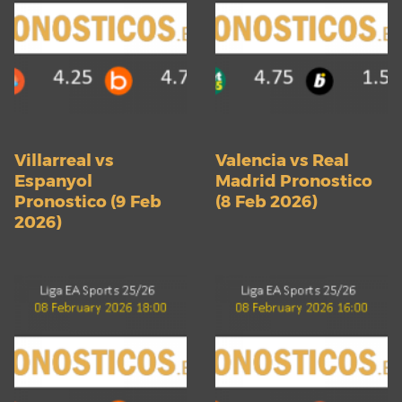
Villarreal vs
Valencia vs Real
Espanyol
Madrid Pronostico
Pronostico (9 Feb
(8 Feb 2026)
2026)