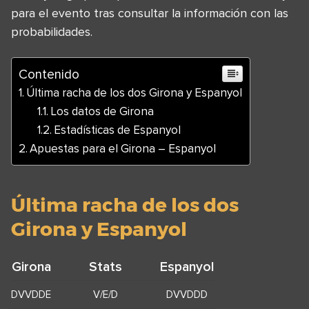
para el evento tras consultar la información con las
probabilidades.
Contenido
Última racha de los dos Girona y Espanyol
Los datos de Girona
Estadísticas de Espanyol
Apuestas para el Girona – Espanyol
Última racha de los dos
Girona y Espanyol
Girona
Stats
Espanyol
DVVDDE
V/E/D
DVVDDD