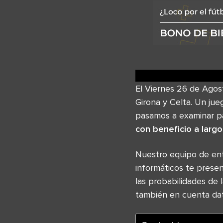
El Viernes 26 de Agost
Girona y Celta. Un ju
pasamos a examinar pa
con beneficio a largo
Nuestro equipo de ent
informáticos te presen
las probabilidades de 
también en cuenta dat