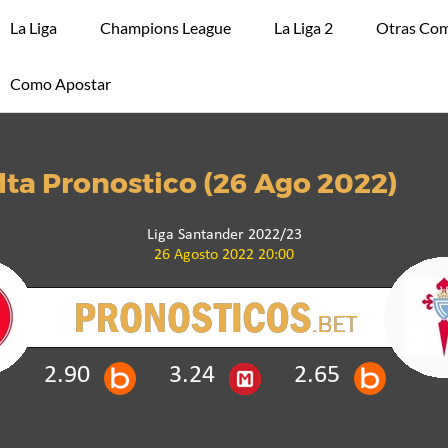
La Liga
Champions League
La Liga 2
Otras Com
Como Apostar
lta Pronostico (26 Ago 2022)