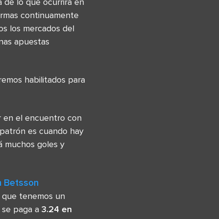
 de lo que ocurrirá en
formas continuamente
dos los mercados del
unas apuestas
remos habilitados para
ar en el encuentro con
e patrón es cuando hay
rá muchos goles y
n Betsson
r que tenemos un
e se paga a
3.24 en