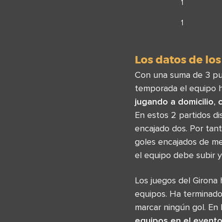
1
1
Los datos de los
Con una suma de 3 pun
temporada el equipo h
jugando a domicilio
,
En estos 2 partidos di
encajado dos. Por tan
goles encajados de me
el equipo debe subir y
Los juegos del Girona
equipos. Ha terminado
marcar ningún gol. En
equipos en el event