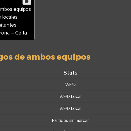
ambos equipos
s locales
sitantes
rona – Celta
gos de ambos equipos
Stats
V/E/D
V/E/D Local
V/E/D Local
Partidos sin marcar