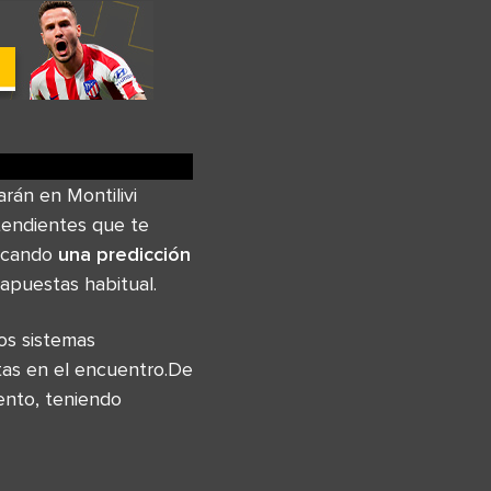
rán en Montilivi
tendientes que te
uscando
una predicción
apuestas habitual.
os sistemas
tas en el encuentro.De
vento, teniendo