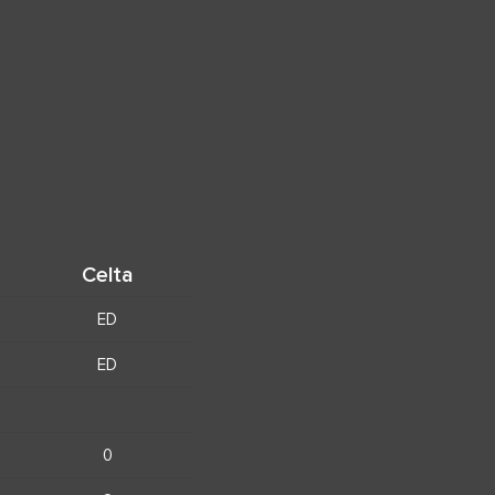
Celta
ED
ED
0