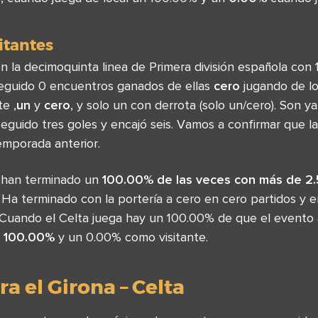
sitantes
en la decimoquinta linea de Primera división española con 
eguido 0 encuentros ganados de ellas
cero
jugando de lo
e ,
un
y
cero
, y solo un con derrota (solo un/cero). Son 
eguido tres goles y encajó seis. Vamos a confirmar que la
emporada anterior.
a han terminado un
100.00% de las veces con más de 2
. Ha terminado con la portería a cero en cero partidos y
. Cuando el Celta juega hay un 100.00% de que el evento
n
100.00%
y un 0.00% como visitante.
a el Girona – Celta