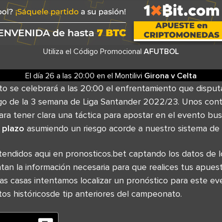
Utiliza el Código Promocional
AFUTBOL
El día 26
a las
20:00
en el
Montilivi
Girona
v
Celta
o se celebrará a las 20:00 el enfrentamiento que disputa
ego de la 3 semana de Liga Santander 2022/23. Unos con
ra tener clara una táctica para apostar en el evento b
 plazo
asumiendo un riesgo acorde a nuestro sistema de 
endidos aqui en pronosticos.bet captando los datos de l
tan la información necesaria para que realices tus apues
las casas intentamos localizar un pronóstico para este e
os históricosde tip anteriores del campeonato.