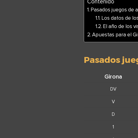
Contenido
Pasados juegos de 
Los datos de lo
El año de los vi
Apuestas para el Gi
Pasados jue
Girona
DV
V
D
1