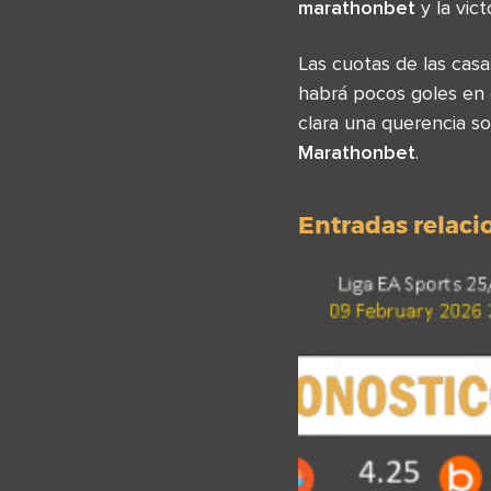
marathonbet
y la vic
Las cuotas de las ca
habrá pocos goles en 
clara una querencia s
Marathonbet
.
Entradas relac