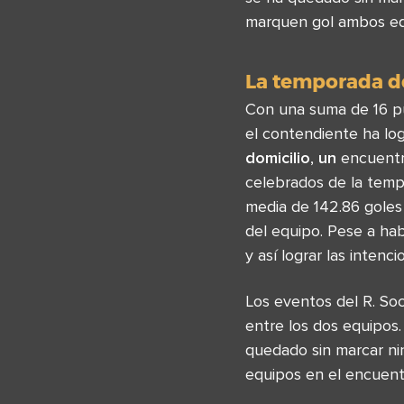
marquen gol ambos eq
La temporada de
Con una suma de 16 pu
el contendiente ha l
domicilio
,
un
encuentro
celebrados de la temp
media de 142.86 goles
del equipo. Pese a ha
y así lograr las inten
Los eventos del R. S
entre los dos equipos.
quedado sin marcar ni
equipos en el encuent