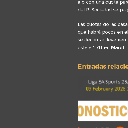
a o con una cuota pa
del R. Sociedad se pa
Las cuotas de las ca
que habrá pocos en el
se decantan levemente
está a
1.70 en Marat
Entradas relac