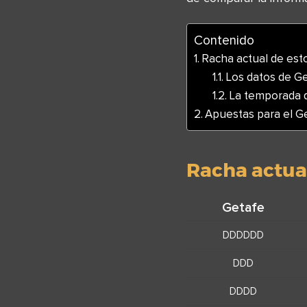
Contenido
Racha actual de est
Los datos de G
La temporada d
Apuestas para el G
Racha actua
Getafe
DDDDDD
DDD
DDDD