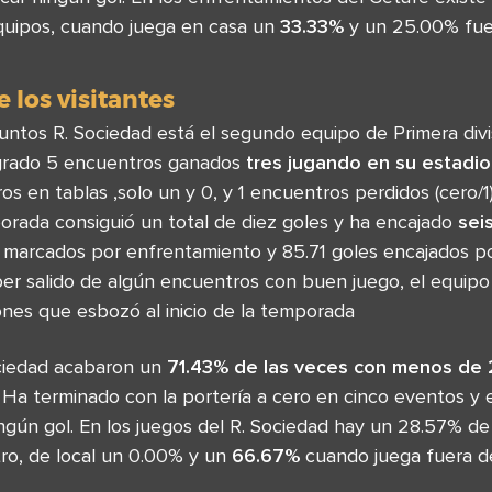
uipos, cuando juega en casa un
33.33%
y un 25.00% fue
 los visitantes
ntos R. Sociedad está el segundo equipo de Primera divi
ogrado 5 encuentros ganados
tres jugando en su estadio
s en tablas ,solo un y 0, y 1 encuentros perdidos (cero/1)
orada consiguió un total de diez goles y ha encajado
sei
 marcados por enfrentamiento y 85.71 goles encajados p
ber salido de algún encuentros con buen juego, el equip
ciones que esbozó al inicio de la temporada
ociedad acabaron un
71.43% de las veces con menos de 
 Ha terminado con la portería a cero en cinco eventos y 
ngún gol. En los juegos del R. Sociedad hay un 28.57% 
ro, de local un 0.00% y un
66.67%
cuando juega fuera de