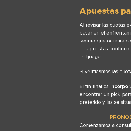
Apuestas par
Al revisar las cuotas
pasar en el enfrentami
seguro que ocurrirá c
de apuestas continuam
del juego.
Si verificamos las cu
El fin final es
incorpor
encontrar un pick par
preferido y las se si
PRONOS
Comenzamos a consult