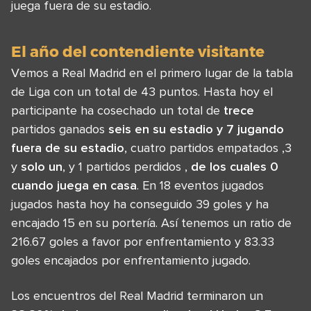
juega fuera de su estadio.
El año del contendiente visitante
Vemos a Real Madrid en el primero lugar de la tabla
de Liga con un total de 43 puntos. Hasta hoy el
participante ha cosechado un total de
trece
partidos ganados
seis
en su estadio y 7 jugando
fuera de su estadio
, cuatro partidos empatados ,3
y
solo un
, y 1 partidos perdidos ,
de los cuales 0
cuando juega en casa
. En 18 eventos jugados
jugados hasta hoy ha conseguido 39 goles y ha
encajado 15 en su portería. Así tenemos un ratio de
216.67 goles a favor por enfrentamiento y 83.33
goles encajados por enfrentamiento jugado.
Los encuentros del Real Madrid terminaron un