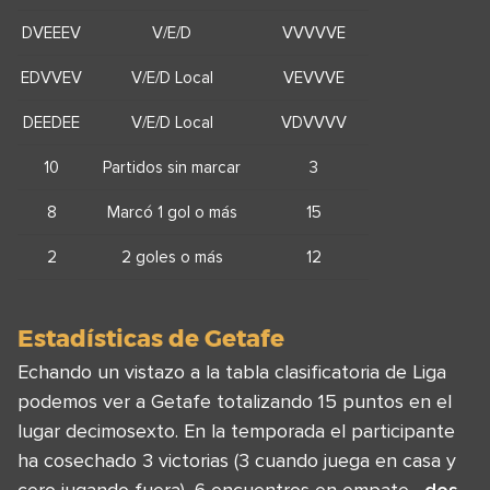
DVEEEV
V/E/D
VVVVVE
EDVVEV
V/E/D Local
VEVVVE
DEEDEE
V/E/D Local
VDVVVV
10
Partidos sin marcar
3
8
Marcó 1 gol o más
15
2
2 goles o más
12
Estadísticas de Getafe
Echando un vistazo a la tabla clasificatoria de Liga
podemos ver a Getafe totalizando 15 puntos en el
lugar decimosexto. En la temporada el participante
ha cosechado 3 victorias (3 cuando juega en casa y
cero jugando fuera), 6 encuentros en empate ,
dos