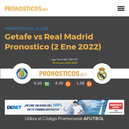
S
a
l
t
PRONÓSTICOS LA LIGA
a
Getafe vs Real Madrid
r
Pronostico (2 Ene 2022)
a
l
c
o
n
t
e
n
i
d
o
Utiliza el Código Promocional
AFUTBOL