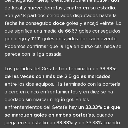
de local y
nueve
derrotas ,
cuatro en su estadio
.
Son ya 18 partidos celebrados disputados hasta la
fecha ha conseguido
doce
goles y encajó veinte. Lo
que significa una media de 66.67 goles conseguidos
por juego y 111.11 goles encajados por cada evento.
Podemos confirmar que la liga en curso casi nada se
parece con la liga pasada.
Los partidos del Getafe han terminado un
33.33%
de las veces con más de 2.5 goles marcados
entre los dos equipos. Ha terminado con la portería
a cero en cinco enfrentamientos y en diez se ha
quedado sin marcar ningún gol. En los
enfrentamientos del Getafe hay
un 33.33% de que
se marquen goles en ambas porterías
, cuando
juega en su estadio un
33.33%
y un 33.33% cuando