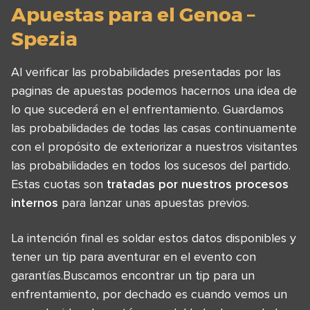
Apuestas para el Genoa –
Spezia
Al verificar las probabilidades presentadas por las
paginas de apuestas podemos hacernos una idea de
lo que sucederá en el enfrentamiento. Guardamos
las probabilidades de todas las casas continuamente
con el propósito de exteriorizar a nuestros visitantes
las probabilidades en todos los sucesos del partido.
Estas cuotas son
tratadas por nuestros procesos
internos
para lanzar unas apuestas previos.
La intención final es soldar estos datos disponibles y
tener un tip para aventurar en el evento con
garantías.Buscamos encontrar un tip para un
enfrentamiento, por dechado es cuando vemos un