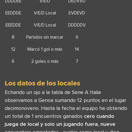
DDDDEE
V/E/D
DEDVVD
EEDDDE
V/E/D Local
EVDEVD
EEEDDE
V/E/D Local
DDDDDV
8
Partidos sin marcar
6
12
Marcó 1 gol o más
14
6
2 goles o más
7
Los datos de los locales
Echando un ojo a la tabla de Serie A Italia
observamos a Genoa sumando 12 puntos en el lugar
decimonoveno. Hasta la fecha el equipo ha obtenido
un total de 1 encuentros ganados
cero
cuando
juega de local y
solo un
jugando fuera
,
nueve
encuentros empatados , cuatro como local y diez