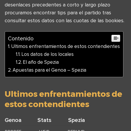
desenlaces precedentes a corto y largo plazo
procuramos encontrar tips para el partido tras
consultar estos datos con las cuotas de las bookies.
Contenido
Ultimos enfrentamientos de estos contendientes
Los datos de los locales
El año de Spezia
Apuestas para el Genoa – Spezia
Ultimos enfrentamientos de
estos contendientes
Genoa
Stats
Spezia