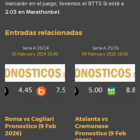
marcarán en el juego, tenemos el BTTS Si está a
2.03 en Marathonbet
.
Entradas relacionadas
Roma vs Cagliari
Atalanta vs
Pronostico (9 Feb
Cremonese
2026)
Pronostico (9 Feb