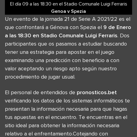
El día 09
a las
18:30
en el
Stadio Comunale Luigi Ferraris
Genoa
v
Spezia
Un evento de la jornada 21 de Serie A 2021/22 es el
que confrontará a Génova con Spezia el
9 de Enero
a las 18:30 en Stadio Comunale Luigi Ferraris
. Dos
participantes que os pasamos a estudiar buscando
tener una estrategia para apostar en el juego
examinando una predicción con beneficio a con
valor aceptando un riesgo apto según nuestro
procedimiento de jugar usual.
El personal de entendidos de
pronosticos.bet
verificando los datos de los sistemas informáticos te
presentan la información necesaria para que hagas
tus apuestas en el encuentro. Te encuentras en el
sitio ideal para obtener la información necesaria
relativo a el enfrentamiento.Cotejando con