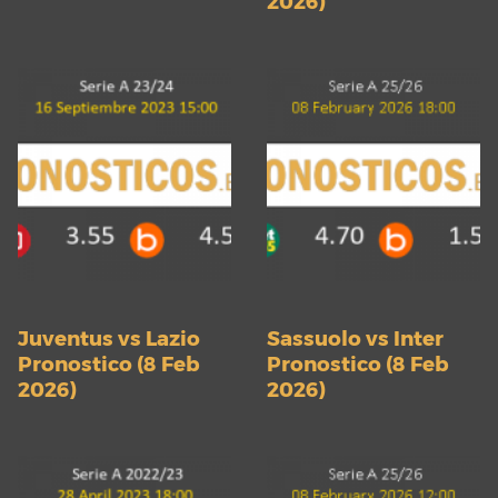
2026)
Juventus vs Lazio
Sassuolo vs Inter
Pronostico (8 Feb
Pronostico (8 Feb
2026)
2026)