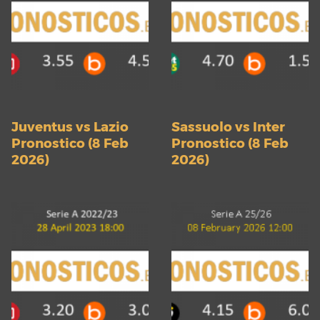
Juventus vs Lazio
Sassuolo vs Inter
Pronostico (8 Feb
Pronostico (8 Feb
2026)
2026)