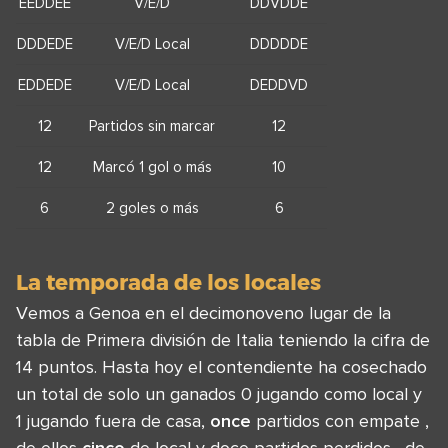
EEDDEE
V/E/D
DDVDDE
DDDEDE
V/E/D Local
DDDDDE
EDDEDE
V/E/D Local
DEDDVD
12
Partidos sin marcar
12
12
Marcó 1 gol o más
10
6
2 goles o más
6
La temporada de los locales
Vemos a Genoa en el decimonoveno lugar de la
tabla de Primera división de Italia teniendo la cifra de
14 puntos. Hasta hoy el contendiente ha cosechado
un total de solo un ganados 0 jugando como local y
1 jugando fuera de casa,
once
partidos con empate ,
de ellos
cinco
de local y doce partidos perdidos , de