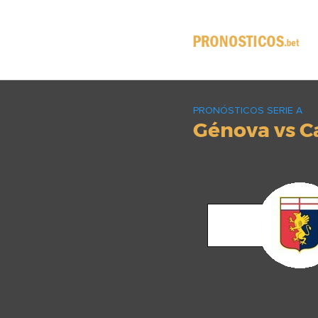
S
a
l
t
a
r
a
PRONÓSTICOS SERIE A
Génova vs Ca
l
c
o
n
t
e
n
i
d
o