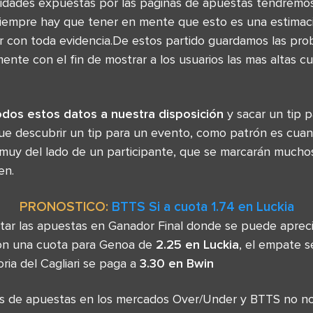
lidades expuestas por las páginas de apuestas tendremos
Siempre hay que tener en mente que esto es una estimac
r con toda evidencia.De estos partido guardamos las prob
nte con el fin de mostrar a los usuarios las mas altas c
odos estos datos a nuestra disposición
y sacar un tip p
e descubrir un tip para un evento, como patrón es cua
muy del lado de un participante, que se marcarán muchos 
en.
PRONOSTICO:
BTTS Si a cuota 1.74 en Luckia
ar las apuestas en Ganador Final donde se puede aprec
con una cuota para Genoa de
2.25 en Luckia
, el empate 
oria del Cagliari se paga a
3.30 en Bwin
as de apuestas en los mercados Over/Under y BTTS no no