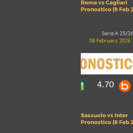
Roma vs Cagliari
Pronostico (9 Feb 
Sassuolo vs Inter
Pronostico (8 Feb 