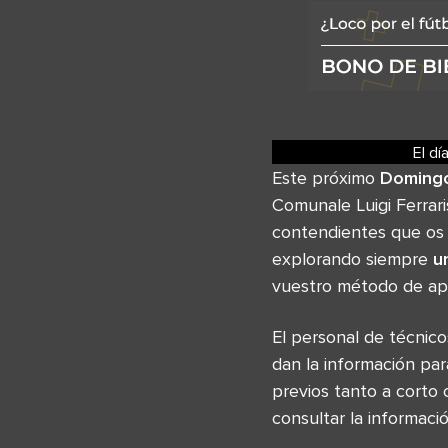
El dí
Este próximo
Domingo
Comunale Luigi Ferrar
contendientes que os
explorando siempre
u
vuestro método de apu
El personal de técnic
dan la información par
previos tanto a corto 
consultar la informaci