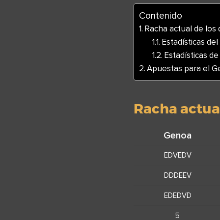
Contenido
Racha actual de los 
Estadísticas de
Estadísticas de 
Apuestas para el Ge
Racha actual
Genoa
EDVEDV
DDDEEV
EDEDVD
5