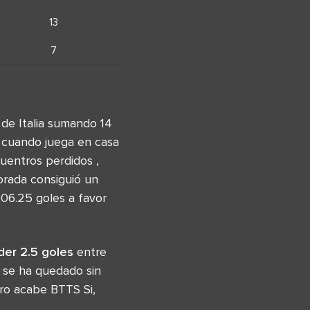
13
7
de Italia sumando 14
s cuando juega en casa
entros perdidos ,
orada consiguió un
 106.25 goles a favor
der 2.5 goles
entre
o se ha quedado sin
ro acabe BTTS Si,