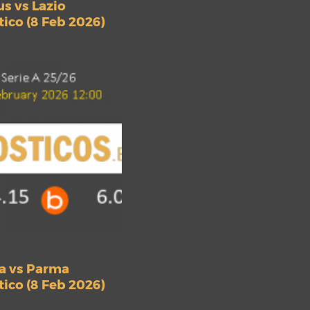
s vs Lazio
ico (8 Feb 2026)
a vs Parma
ico (8 Feb 2026)