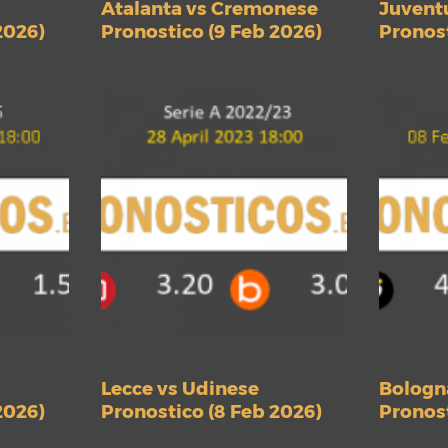
Atalanta vs Cremonese
Juventu
2026)
Pronostico (9 Feb 2026)
Pronost
Lecce vs Udinese
Bologn
2026)
Pronostico (8 Feb 2026)
Pronost