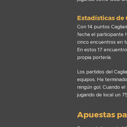
Estadísticas de 
Con 14 puntos Cagliari
fecha el participante 
cinco encuentros en ta
En estos 17 encuentro
propia portería.
Los partidos del Cagli
equipos. Ha terminado
ningún gol. Cuando el
jugando de local un 
Apuestas par