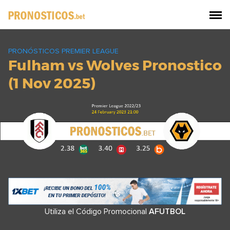
S
a
l
t
PRONÓSTICOS PREMIER LEAGUE
a
Fulham vs Wolves Pronostico
r
(1 Nov 2025)
a
l
c
o
n
t
e
n
i
d
o
Utiliza el Código Promocional
AFUTBOL