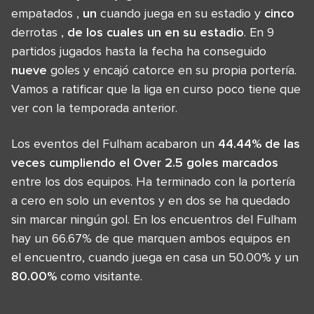
empatados ,
un
cuando juega en su estadio y
cinco
derrotas ,
de los cuales un en su estadio
. En 9
partidos jugados hasta la fecha ha conseguido
nueve
goles y encajó catorce en su propia portería.
Vamos a ratificar que la liga en curso poco tiene que
ver con la temporada anterior.
Los eventos del Fulham acabaron un
44.44% de las
veces cumpliendo el Over 2.5 goles marcados
entre los dos equipos. Ha terminado con la portería
a cero en solo un eventos y en dos se ha quedado
sin marcar ningún gol. En los encuentros del Fulham
hay un 66.67% de que marquen ambos equipos en
el encuentro, cuando juega en casa un 50.00% y un
80.00%
como visitante.