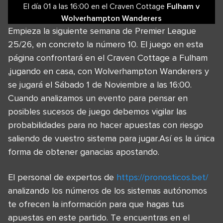
El día 01
a las
16:00
en el
Craven Cottage
Fulham
v
Wolverhampton Wanderers
Empieza la siguiente semana de Premier League
25/26, en concreto la número 10. El juego en esta
página confrontará en el Craven Cottage a Fulham
,jugando en casa, con Wolverhampton Wanderers y
se jugará el Sábado 1 de Noviembre a las 16:00.
Cuando analizamos un evento para pensar en
posibles sucesos de juego debemos vigilar las
probabilidades para no hacer apuestas con riesgo
saliendo de vuestro sistema para jugar.Así es la única
forma de obtener ganacias apostando.
El personal de expertos de
https://pronosticos.bet/
analizando los números de los sistemas autónomos
te ofrecen la información para que hagas tus
apuestas en este partido. Te encuentras en el