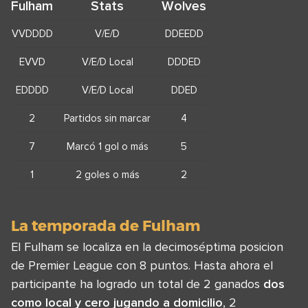
Fulham
Stats
Wolves
VVDDDD
V/E/D
DDEEDD
EVVD
V/E/D Local
DDDED
EDDDD
V/E/D Local
DDED
2
Partidos sin marcar
4
7
Marcó 1 gol o más
5
1
2 goles o más
2
La temporada de Fulham
El Fulham se localiza en la decimoséptima posicion
de Premier League con 8 puntos. Hasta ahora el
participante ha logrado un total de 2 ganados
dos
como local y
cero
jugando a domicilio
, 2