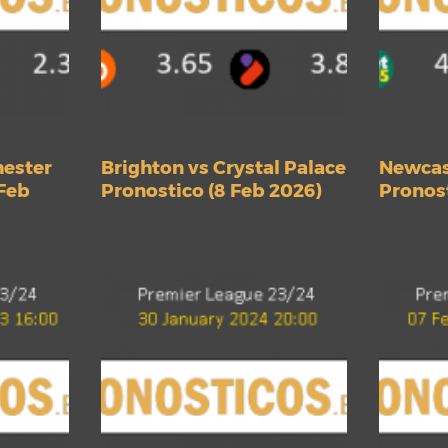
hester
Brighton vs Crystal Palace
Newcas
 Feb
Pronostico (8 Feb 2026)
Pronost