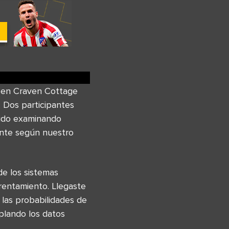
n en Craven Cottage
 Dos participantes
tido examinando
nte según nuestro
de los sistemas
frentamiento. Llegaste
 las probabilidades de
plando los datos