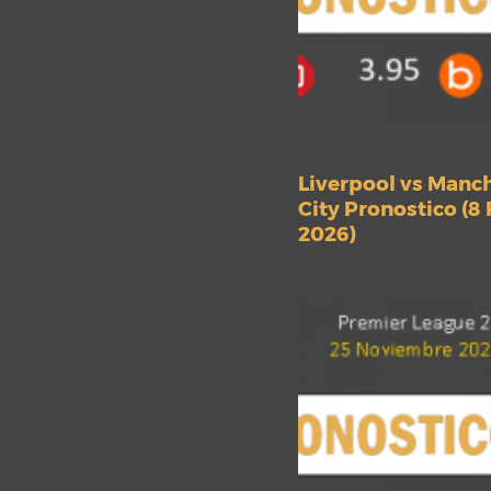
Liverpool vs Manc
City Pronostico (8
2026)