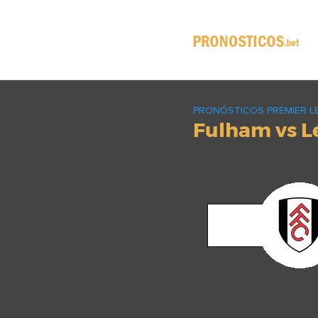
S
a
l
t
a
r
a
PRONÓSTICOS PREMIER L
Fulham vs Le
l
c
o
n
t
e
n
i
d
o