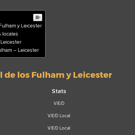
 Fulham y Leicester
s locales
 Leicester
ulham – Leicester
 de los Fulham y Leicester
Stats
V/E/D
V/E/D Local
V/E/D Local