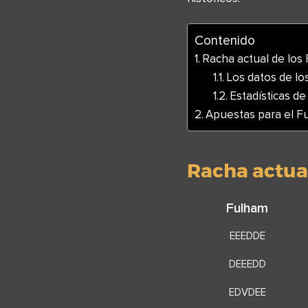
Contenido
Racha actual de los
Los datos de lo
Estadísticas de
Apuestas para el F
Racha actual
Fulham
EEEDDE
DEEEDD
EDVDEE