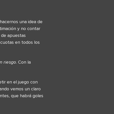
 hacernos una idea de
timación y no contar
s de apuestas
 cuotas en todos los
n riesgo
. Con la
tir en el juego con
uando vemos un claro
antes, que habrá goles