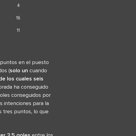
4
16
11
2 puntos en el puesto
os (
solo un
cuando
e los cuales seis
porada ha conseguido
goles conseguidos por
 intenciones para la
s tres puntos, lo que
er 2.5 goles
entre los