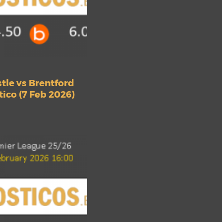
tle vs Brentford
ico (7 Feb 2026)