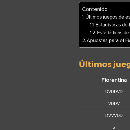
Contenido
Últimos juegos de es
Estadísticas de 
Estadísticas de 
Apuestas para el Fi
Últimos jueg
Fiorentina
DVDDVD
VDDV
DVVVDD
2