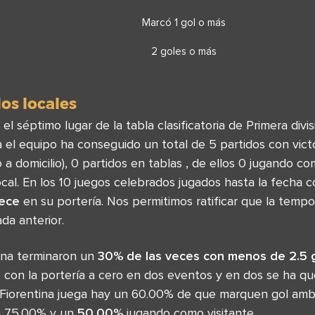
Marcó 1 gol o más
2 goles o más
los locales
l séptimo lugar de la tabla clasificatoria de Primera divis
 el equipo ha conseguido un total de 5 partidos con vict
a domicilio), 0 partidos en tablas , de ellos 0 jugando co
ocal. En los 10 juegos celebrados jugados hasta la fecha c
rece
en su portería. Nos permitimos ratificar que la temp
da anterior.
tina terminaron un
30% de las veces con menos de 2.5 
 con la portería a cero en dos eventos y en dos se ha q
 Fiorentina juega hay un 60.00% de que marquen gol am
un 75.00% y un
50.00%
jugando como visitante.