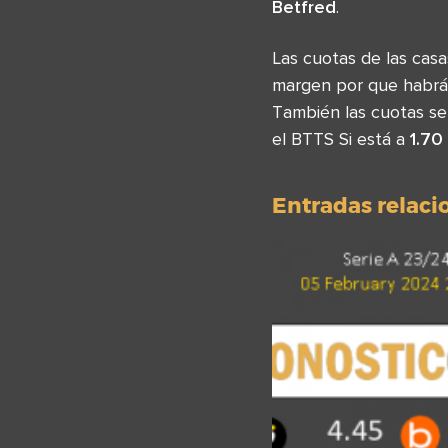
Betfred
.
Las cuotas de las ca
margen por que habrá 
También las cuotas s
el BTTS Si está a
1.70
Entradas relac