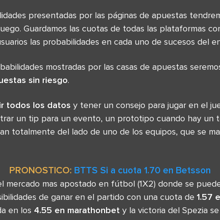
bilidades presentadas por las páginas de apuestas tendre
juego. Guardamos las cuotas de todas las plataformas co
usuarios las probabilidades en cada uno de sucesos del e
babilidades mostradas por las casas de apuestas seremo
uestas sin riesgo
.
ir todos los datos
y tener un consejo para jugar en el ju
trar un tip para un evento, un prototipo cuando hay un t
tuan totalmente del lado de uno de los equipos, que se m
PRONOSTICO:
BTTS Si a cuota 1.70 en Betsson
el mercado mas apostado en fútbol (1X2) donde se puede
sibilidades de ganar en el partido con una cuota de
1.57 
da en los
4.55 en marathonbet
y la victoria del Spezia s