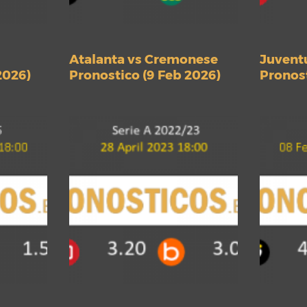
Atalanta vs Cremonese
Juventu
2026)
Pronostico (9 Feb 2026)
Pronost