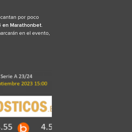
ecantan por poco
4 en Marathonbet
.
rcarán en el evento,