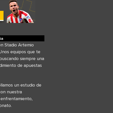
ia
en Stadio Artemio
 Unos equipos que te
 buscando siempre una
edimiento de apuestas
ollamos un estudio de
con nuestra
e enfrentamiento,
onato.