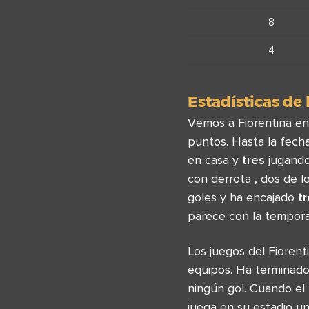
8
4
Estadísticas de 
Vemos a Fiorentina en e
puntos. Hasta la fecha
en casa y
tres
jugando 
con derrota , dos de l
goles y ha encajado
t
parece con la tempora
Los juegos del Fioren
equipos. Ha terminado
ningún gol. Cuando el
juega en su estadio 