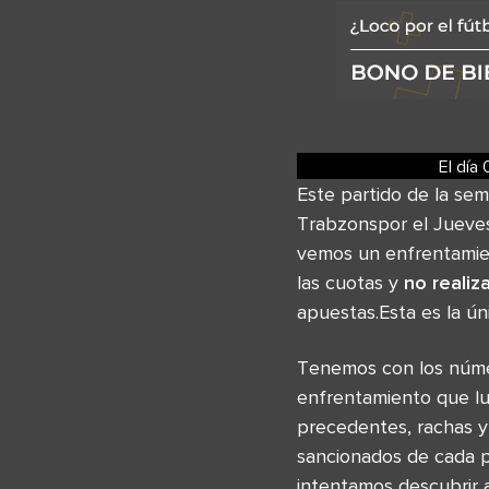
El día 
Este partido de la se
Trabzonspor el Juev
vemos un enfrentamien
las cuotas y
no realiz
apuestas.Esta es la ú
Tenemos con los númer
enfrentamiento que lu
precedentes, rachas y
sancionados de cada p
intentamos descubrir a