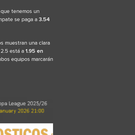
s que tenemos un
empate se paga a
3.54
s muestran una clara
 2.5 está a
1.95 en
mbos equipos marcarán