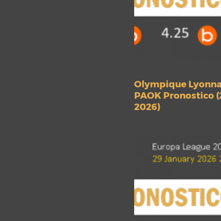
Olympique Lyonna
PAOK Pronostico (
2026)