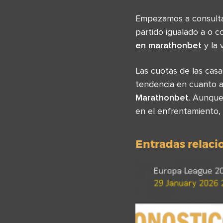
Empezamos a consulta
partido igualado a o 
en marathonbet
y la 
Las cuotas de las cas
tendencia en cuanto al
Marathonbet
. Aunqu
en el enfrentamiento,
Entradas relac