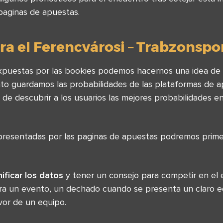
paginas de apuestas.
ra el Ferencvárosi – Trabzonspo
 expuestas por las bookies podemos hacernos una idea de
nto guardamos las probabilidades de las plataformas de a
 de descubrir a los usuarios las mejores probabilidades e
presentadas por las paginas de apuestas podremos prime
nificar los datos
y tener un consejo para competir en e
ara un evento, un dechado cuando se presenta un claro eq
vor de un equipo.