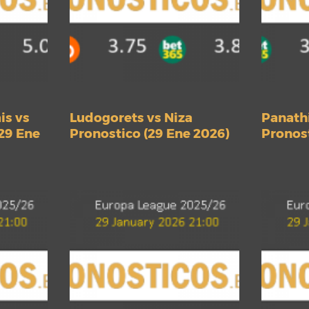
is vs
Ludogorets vs Niza
Panath
29 Ene
Pronostico (29 Ene 2026)
Pronost