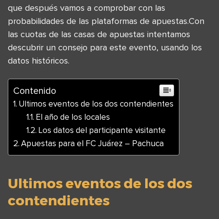
que después vamos a comprobar con las
probabilidades de las plataformas de apuestas.Con
las cuotas de las casas de apuestas intentamos
descubrir un consejo para este evento, usando los
datos históricos.
Contenido
Ultimos eventos de los dos contendientes
El año de los locales
Los datos del participante visitante
Apuestas para el FC Juárez – Pachuca
Ultimos eventos de los dos
contendientes