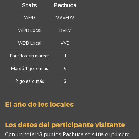
Stats
Pachuca
V/E/D
VVVEDV
V/E/D Local
DVEV
V/E/D Local
VVD
Partidos sin marcar
1
Marcó 1 gol o más
6
2 goles o más
3
El año de los locales
Los datos del participante visitante
Con un total 13 puntos Pachuca se sitúa el primero