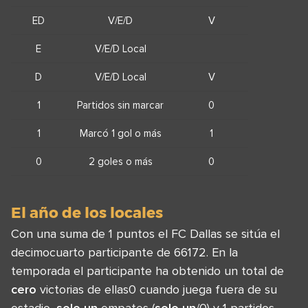
ED
V/E/D
V
E
V/E/D Local
D
V/E/D Local
V
1
Partidos sin marcar
0
1
Marcó 1 gol o más
1
0
2 goles o más
0
El año de los locales
Con una suma de 1 puntos el FC Dallas se sitúa el
decimocuarto participante de 66172. En la
temporada el participante ha obtenido un total de
cero
victorias de ellas0 cuando juega fuera de su
estadio,
solo un
empates (
solo un
/0) y 1 partidos