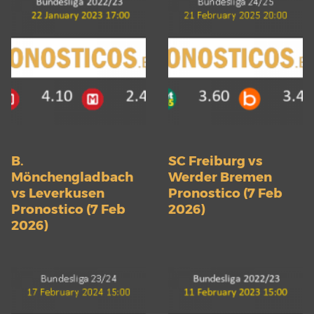
B.
SC Freiburg vs
Mönchengladbach
Werder Bremen
vs Leverkusen
Pronostico (7 Feb
Pronostico (7 Feb
2026)
2026)