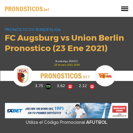
S
a
l
t
PRONÓSTICOS BUNDESLIGA
a
FC Augsburg vs Union Berlin
r
Pronostico (23 Ene 2021)
a
l
c
o
n
t
e
n
i
d
o
Utiliza el Código Promocional
AFUTBOL