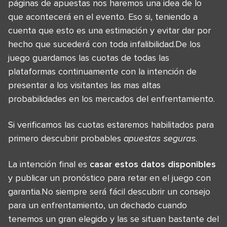
páginas de apuestas nos haremos una idea de lo
que acontecerá en el evento. Eso si, teniendo a
cuenta que esto es una estimación y evitar dar por
hecho que sucederá con toda infalibilidad.De los
juego guardamos las cuotas de todas las
plataformas continuamente con la intención de
presentar a los visitantes las mas altas
probabilidades en los mercados del enfrentamiento.
Si verificamos las cuotas estaremos habilitados para
primero descubrir probables
apuestas seguras
.
La intención final es
casar estos datos disponibles
y publicar un pronóstico para retar en el juego con
garantia.No siempre será fácil descubrir un consejo
para un enfrentamiento, un dechado cuando
tenemos un gran elegido y las se situan bastante del