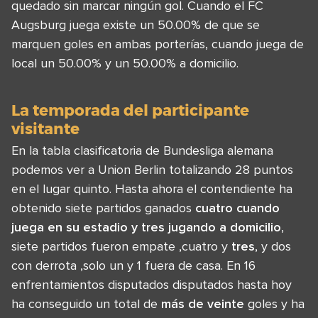
quedado sin marcar ningún gol. Cuando el FC
Augsburg juega existe un 50.00% de que se
marquen goles en ambas porterías, cuando juega de
local un 50.00% y un 50.00% a domicilio.
La temporada del participante
visitante
En la tabla clasificatoria de Bundesliga alemana
podemos ver a Union Berlin totalizando 28 puntos
en el lugar quinto. Hasta ahora el contendiente ha
obtenido siete partidos ganados
cuatro cuando
juega en su estadio y tres jugando a domicilio
,
siete partidos fueron empate ,cuatro y
tres
, y dos
con derrota ,solo un y 1 fuera de casa. En 16
enfrentamientos disputados disputados hasta hoy
ha conseguido un total de
más de veinte
goles y ha