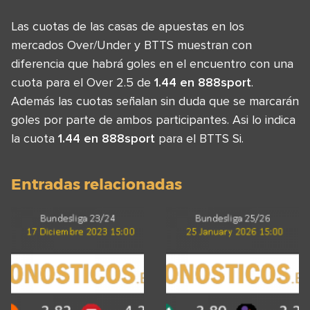
Las cuotas de las casas de apuestas en los
mercados Over/Under y BTTS muestran con
diferencia que habrá goles en el encuentro con una
cuota para el Over 2.5 de
1.44 en 888sport
.
Además las cuotas señalan sin duda que se marcarán
goles por parte de ambos participantes. Asi lo indica
la cuota
1.44 en 888sport
para el BTTS Si.
Entradas relacionadas