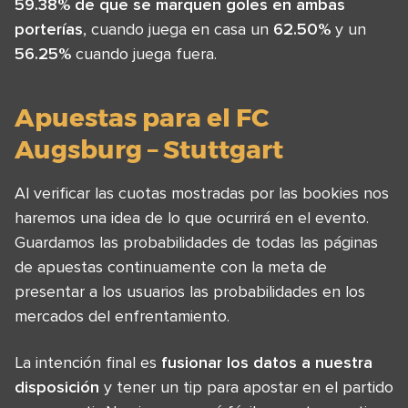
59.38% de que se marquen goles en ambas
porterías
, cuando juega en casa un
62.50%
y un
56.25%
cuando juega fuera.
Apuestas para el FC
Augsburg – Stuttgart
Al verificar las cuotas mostradas por las bookies nos
haremos una idea de lo que ocurrirá en el evento.
Guardamos las probabilidades de todas las páginas
de apuestas continuamente con la meta de
presentar a los usuarios las probabilidades en los
mercados del enfrentamiento.
La intención final es
fusionar los datos a nuestra
disposición
y tener un tip para apostar en el partido