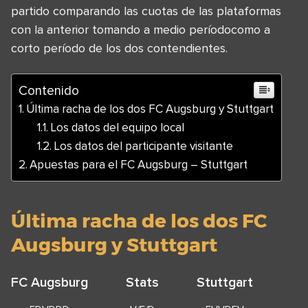
partido comparando las cuotas de las plataformas
con la anterior tomando a medio períodocomo a
corto período de los dos contendientes.
Contenido
Última racha de los dos FC Augsburg y Stuttgart
Los datos del equipo local
Los datos del participante visitante
Apuestas para el FC Augsburg – Stuttgart
Última racha de los dos FC
Augsburg y Stuttgart
FC Augsburg
Stats
Stuttgart