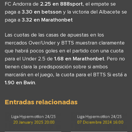
FC Andorra de
2.25 en 888sport
, el empate se
paga a
3.30 en betsson
y la victoria del Albacete se
paga a
3.32 en Marathonbet
Las cuotas de las casas de apuestas en los
mercados Over/Under y BTTS muestran claramente
que habrá pocos goles en el partido con una cuota
para el Under 2.5 de
1.68 en Marathonbet
. Pero no
tienen clara la predisposición sobre si ambos
marcarán en el juego, la cuota para el BTTS Si está a
1.90 en Bwin
.
Entradas relacionadas