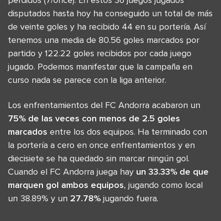
disputados hasta hoy ha conseguido un total de más
de veinte goles y ha recibido 44 en su portería. Así
tenemos una media de 80.56 goles marcados por
partido y 122.22 goles recibidos por cada juego
jugado. Podemos manifestar que la campaña en
curso nada se parece con la liga anterior.
Los enfrentamientos del FC Andorra acabaron un
75% de las veces con menos de 2.5 goles
marcados
entre los dos equipos. Ha terminado con
la portería a cero en once enfrentamientos y en
diecisiete se ha quedado sin marcar ningún gol.
Cuando el FC Andorra juega hay
un 33.33% de que
marquen gol ambos equipos
, jugando como local
un 38.89% y un
27.78%
jugando fuera.