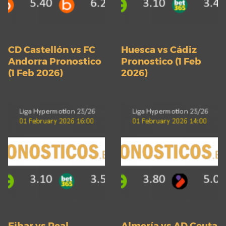
CD Castellón vs FC
Huesca vs Cádiz
Andorra Pronostico
Pronostico (1 Feb
(1 Feb 2026)
2026)
Eibar vs Real
Almería vs AD Ceuta