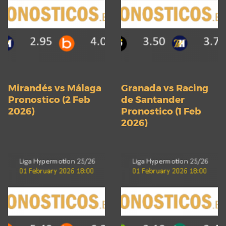
Mirandés vs Málaga
Granada vs Racing
Pronostico (2 Feb
de Santander
2026)
Pronostico (1 Feb
2026)