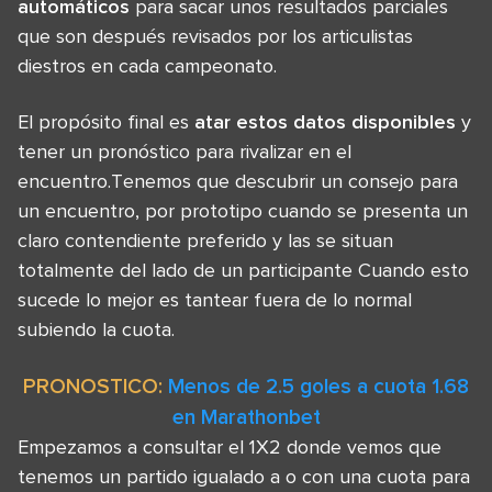
automáticos
para sacar unos resultados parciales
que son después revisados por los articulistas
diestros en cada campeonato.
El propósito final es
atar estos datos disponibles
y
tener un pronóstico para rivalizar en el
encuentro.Tenemos que descubrir un consejo para
un encuentro, por prototipo cuando se presenta un
claro contendiente preferido y las se situan
totalmente del lado de un participante Cuando esto
sucede lo mejor es tantear fuera de lo normal
subiendo la cuota.
PRONOSTICO:
Menos de 2.5 goles a cuota 1.68
en Marathonbet
Empezamos a consultar el 1X2 donde vemos que
tenemos un partido igualado a o con una cuota para