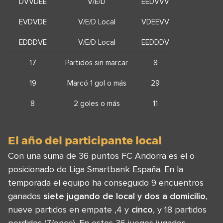
DVVDEE
V/E/D
EEDVVV
EVDVDE
V/E/D Local
VDEEVV
EDDDVE
V/E/D Local
EEDDDV
17
Partidos sin marcar
8
19
Marcó 1 gol o más
29
8
2 goles o más
11
El año del participante local
Con una suma de 36 puntos FC Andorra es el o
posicionado de Liga Smartbank España. En la
temporada el equipo ha conseguido 9 encuentros
ganados
siete
jugando de local y dos a domicilio
,
nueve partidos en empate ,4 y
cinco
, y 18 partidos
perdidos (7/once). En estos 36 juegos jugados