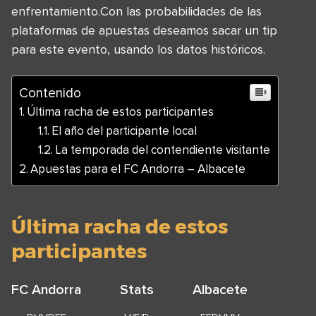
enfrentamiento.Con las probabilidades de las
plataformas de apuestas deseamos sacar un tip
para este evento, usando los datos históricos.
Contenido
Última racha de estos participantes
El año del participante local
La temporada del contendiente visitante
Apuestas para el FC Andorra – Albacete
Última racha de estos
participantes
FC Andorra
Stats
Albacete