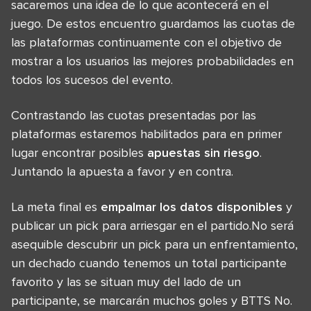
sacaremos una idea de lo que acontecerá en el
juego. De estos encuentro guardamos las cuotas de
las plataformas continuamente con el objetivo de
mostrar a los usuarios las mejores probabilidades en
todos los sucesos del evento.
Contrastando las cuotas presentadas por las
plataformas estaremos habilitados para en primer
lugar encontrar posibles
apuestas sin riesgo
.
Juntando la apuesta a favor y en contra.
La meta final es
empalmar los datos disponibles
y
publicar un pick para arriesgar en el partido.No será
asequible descubrir un pick para un enfrentamiento,
un dechado cuando tenemos un total participante
favorito y las se situan muy del lado de un
participante, se marcarán muchos goles y BTTS No.