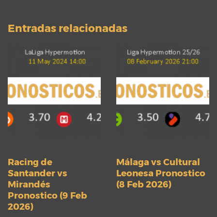
Entradas relacionadas
Racing de
Málaga vs Cultural
Santander vs
Leonesa Pronostico
Mirandés
(8 Feb 2026)
Pronostico (9 Feb
2026)