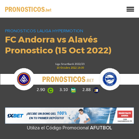
S
a
l
t
PRONOSTICOS LALIGA HYPERMOTION
a
FC Andorra vs Alavés
r
Pronostico (15 Oct 2022)
a
l
c
o
n
t
e
n
i
d
o
Utiliza el Código Promocional
AFUTBOL