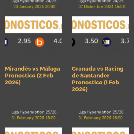
Mirandés vs Málaga
Granada vs Racing
Pronostico (2 Feb
de Santander
2026)
Pronostico (1 Feb
2026)