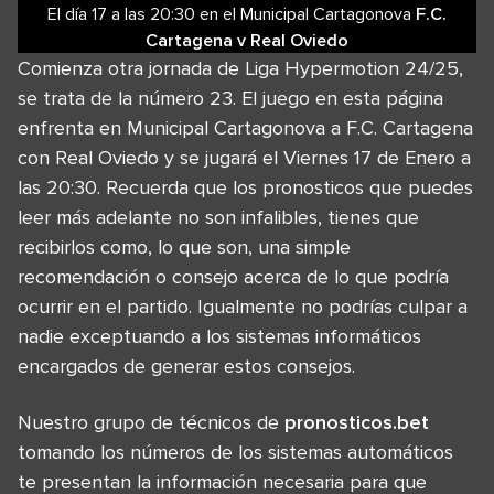
El día 17
a las
20:30
en el
Municipal Cartagonova
F.C.
Cartagena
v
Real Oviedo
Comienza otra jornada de Liga Hypermotion 24/25,
se trata de la número 23. El juego en esta página
enfrenta en Municipal Cartagonova a F.C. Cartagena
con Real Oviedo y se jugará el Viernes 17 de Enero a
las 20:30. Recuerda que los pronosticos que puedes
leer más adelante no son infalibles, tienes que
recibirlos como, lo que son, una simple
recomendación o consejo acerca de lo que podría
ocurrir en el partido. Igualmente no podrías culpar a
nadie exceptuando a los sistemas informáticos
encargados de generar estos consejos.
Nuestro grupo de técnicos de
pronosticos.bet
tomando los números de los sistemas automáticos
te presentan la información necesaria para que