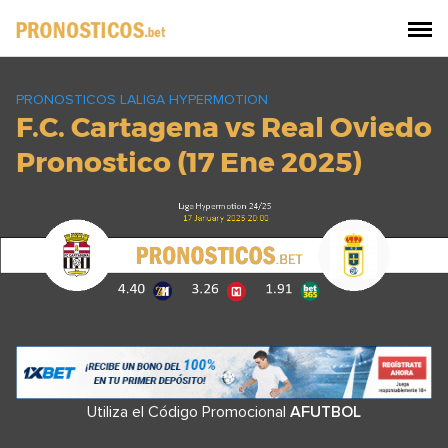
S
a
l
t
PRONOSTICOS LALIGA HYPERMOTION
a
F.C. Cartagena vs Real Oviedo
r
Pronostico (17 Ene 2025)
a
l
c
o
n
t
e
n
i
d
o
Utiliza el Código Promocional
AFUTBOL