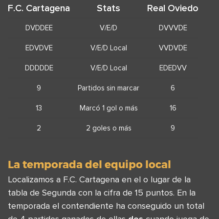
F.C. Cartagena
Stats
Real Oviedo
DVDDEE
V/E/D
DVVVDE
EDVDVE
V/E/D Local
VVDVDE
DDDDDE
V/E/D Local
EDEDVV
9
Partidos sin marcar
6
13
Marcó 1 gol o más
16
2
2 goles o más
9
La temporada del equipo local
Localizamos a F.C. Cartagena en el o lugar de la
tabla de Segunda con la cifra de 15 puntos. En la
temporada el contendiente ha conseguido un total
de 4 partidos ganados de ellas
dos
cuando juega de