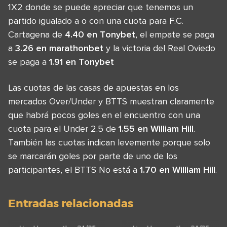
1X2 donde se puede apreciar que tenemos un
partido igualado a o con una cuota para F.C.
Cartagena de
4.40 en Tonybet
, el empate se paga
a
3.26 en marathonbet
y la victoria del Real Oviedo
se paga a
1.91 en Tonybet
Las cuotas de las casas de apuestas en los
mercados Over/Under y BTTS muestran claramente
que habrá pocos goles en el encuentro con una
cuota para el Under 2.5 de
1.55 en William Hill
.
También las cuotas indican levemente porque solo
se marcarán goles por parte de uno de los
participantes, el BTTS No está a
1.70 en William Hill
.
Entradas relacionadas