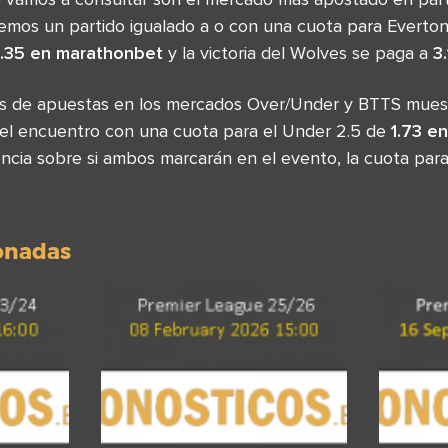
mos un partido igualado a o con una cuota para Everto
.35 en marathonbet
y la victoria del Wolves se paga a
3
sas de apuestas en los mercados Over/Under y BTTS mues
el encuentro con una cuota para el Under 2.5 de
1.73 e
ncia sobre si ambos marcarán en el evento, la cuota para
ionadas