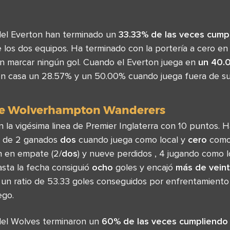
del Everton han terminado un
33.33% de las veces cumpl
 los dos equipos. Ha terminado con la portería a cero en
in marcar ningún gol. Cuando el Everton juega en
un 40.
en casa un 28.57% y un 50.00% cuando juega fuera de su
de Wolverhampton Wanderers
 la vigésima linea de Premier Inglaterra con 10 puntos. 
l de 2 ganados
dos
cuando juega como local y
cero
como 
n en empate (2/
dos
) y nueve perdidos , 4 jugando como l
sta la fecha consiguió
ocho
goles y encajó
más de vein
ca un ratio de 53.33 goles conseguidos por enfrentamiento
ego.
del Wolves terminaron un
60% de las veces cumpliendo 