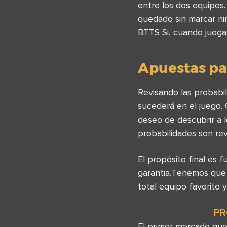
entre los dos equipos
quedado sin marcar ni
BTTS Si, cuando jueg
Apuestas par
Revisando las probabi
sucederá en el juego.
deseo de descubrir a l
probabilidades son rev
El propósito final es 
garantia.Tenemos que
total equipo favorito 
PR
El primer mercado que