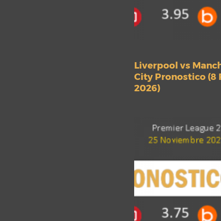
Liverpool vs Manc
City Pronostico (8
2026)