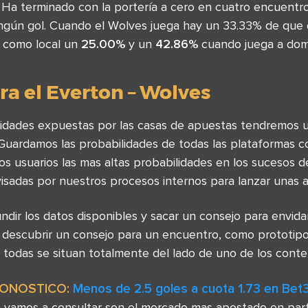
. Ha terminado con la portería a cero en cuatro encuentr
ngún gol. Cuando el Wolves juega hay un 33.33% de que
a como local un
25.00%
y un
42.86%
cuando juega a domic
a el Everton – Wolves
lidades expuestas por las casas de apuestas tendremos u
 Guardamos las probabilidades de todas las plataformas 
os usuarios las mas altas probabilidades en los sucesos d
isadas por nuestros procesos internos para lanzar unas a
fundir los datos disponibles y sacar un consejo para envid
 descubrir un consejo para un encuentro, como prototi
y todas se situan totalmente del lado de uno de los conte
ONOSTICO:
Menos de 2.5 goles a cuota 1.73 en Bet
 vamos a consultar son el mercado mas apostado en parti