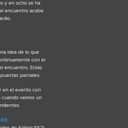
os y en ocho se ha
 el encuentro acabe
ilio.
na idea de lo que
continuamente con el
el encuentro. Estas
puestas parciales.
ar en el evento con
po cuando vemos un
ndientes.
365
dos de fútbol (1X2)