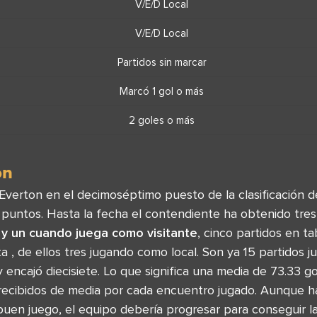
V/E/D Local
V/E/D Local
Partidos sin marcar
Marcó 1 gol o más
2 goles o más
on
verton en el decimoséptimo puesto de la clasificación 
 puntos. Hasta la fecha el contendiente ha obtenido tres 
 y un cuando juega como visitante
, cinco partidos en ta
 , de ellos tres jugando como local. Son ya 15 partidos j
 encajó diecisiete. Lo que significa una media de 73.33 
s recibidos de media por cada encuentro jugado. Aunque 
uen juego, el equipo debería progresar para conseguir 