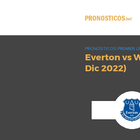
S
a
l
t
a
r
a
PRONÓSTICOS PREMIER L
Everton vs 
l
c
Dic 2022)
o
n
t
e
n
i
d
o