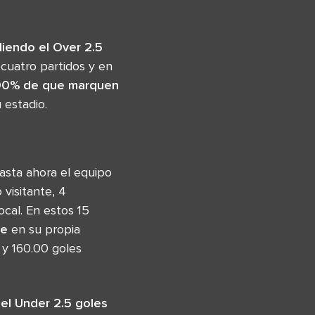
iendo el Over 2.5
 cuatro partidos y en
00% de que marquen
 estadio.
Hasta ahora el equipo
visitante, 4
ocal. En estos 15
te
en su propia
 y 160.00 goles
el Under 2.5 goles