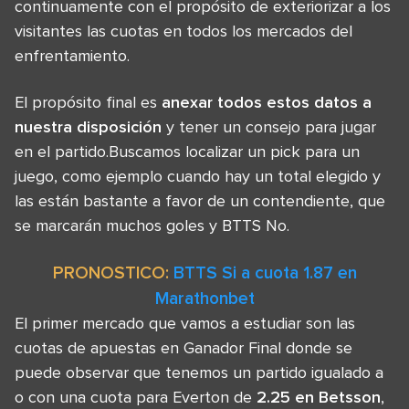
continuamente con el propósito de exteriorizar a los
visitantes las cuotas en todos los mercados del
enfrentamiento.
El propósito final es
anexar todos estos datos a
nuestra disposición
y tener un consejo para jugar
en el partido.Buscamos localizar un pick para un
juego, como ejemplo cuando hay un total elegido y
las están bastante a favor de un contendiente, que
se marcarán muchos goles y BTTS No.
PRONOSTICO:
BTTS Si a cuota 1.87 en
Marathonbet
El primer mercado que vamos a estudiar son las
cuotas de apuestas en Ganador Final donde se
puede observar que tenemos un partido igualado a
o con una cuota para Everton de
2.25 en Betsson
,