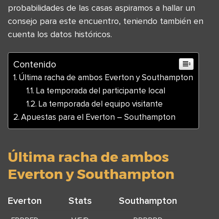
probabilidades de las casas aspiramos a hallar un
consejo para este encuentro, teniendo también en
cuenta los datos históricos.
Contenido
Última racha de ambos Everton y Southampton
La temporada del participante local
La temporada del equipo visitante
Apuestas para el Everton – Southampton
Última racha de ambos
Everton y Southampton
Everton
Stats
Southampton