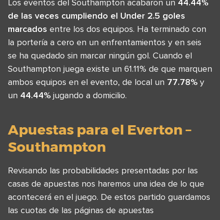
Los eventos del Southampton acabaron un
44.44%
de las veces cumpliendo el Under 2.5 goles
marcados
entre los dos equipos. Ha terminado con
la portería a cero en un enfrentamientos y en seis
se ha quedado sin marcar ningún gol. Cuando el
Southampton juega existe un 61.11% de que marquen
ambos equipos en el evento, de local un
77.78%
y
un
44.44%
jugando a domicilio.
Apuestas para el Everton –
Southampton
Revisando las probabilidades presentadas por las
casas de apuestas nos haremos una idea de lo que
acontecerá en el juego. De estos partido guardamos
las cuotas de las páginas de apuestas