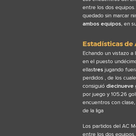
entre los dos equipos.
quedado sin marcar nin
ambos equipos
, en s
Estadísticas d
Echando un vistazo a 
en el puesto undécimo
ellas
tres
jugando fuera
perdidos , de los cual
consiguió
diecinueve
por juego y 105.26 go
encuentros con clase, 
de la liga
Los partidos del AC 
entre los dos equipos.