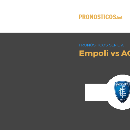
S
a
l
t
a
r
a
PRONÓSTICOS SERIE A
Empoli vs A
l
c
o
n
t
e
n
i
d
o