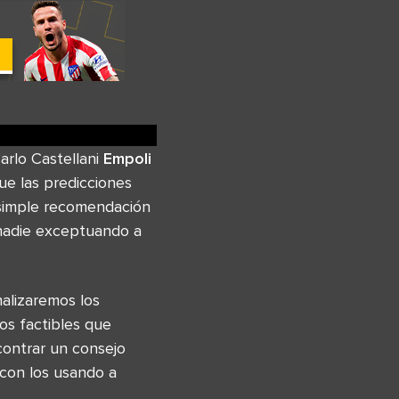
arlo Castellani
Empoli
ue las predicciones
 simple recomendación
 nadie exceptuando a
alizaremos los
os factibles que
contrar un consejo
 con los usando a