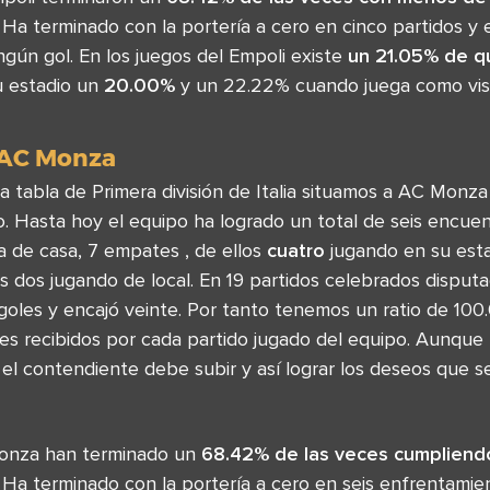
 Ha terminado con la portería a cero en cinco partidos y
gún gol. En los juegos del Empoli existe
un 21.05% de q
u estadio un
20.00%
y un 22.22% cuando juega como visi
e AC Monza
la tabla de Primera división de Italia situamos a AC Mon
. Hasta hoy el equipo ha logrado un total de seis encue
 de casa, 7 empates , de ellos
cuatro
jugando en su esta
es dos jugando de local. En 19 partidos celebrados disput
goles y encajó veinte. Por tanto tenemos un ratio de 10
les recibidos por cada partido jugado del equipo. Aunque
el contendiente debe subir y así lograr los deseos que se
Monza han terminado un
68.42% de las veces cumpliendo
 Ha terminado con la portería a cero en seis enfrentamie