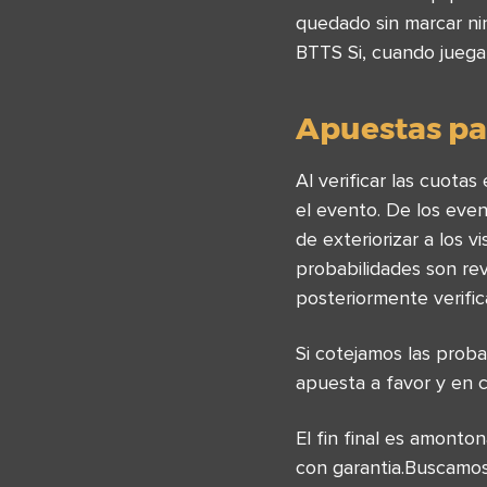
quedado sin marcar ni
BTTS Si, cuando juega
Apuestas pa
Al verificar las cuot
el evento. De los eve
de exteriorizar a los v
probabilidades son rev
posteriormente verific
Si cotejamos las proba
apuesta a favor y en c
El fin final es amonto
con garantia.Buscamos