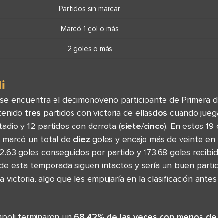
Partidos sin marcar
Marcó 1 gol o más
2 goles o más
i
e encuentra el decimonoveno participante de Primera divi
btenido
tres
partidos con victoria de ellas
dos
cuando juega
adio y 12 partidos con derrota (
siete
/
cinco
). En estos 1
a marcó un total de
diez
goles y encajó más de veinte en s
2.63 goles conseguidos por partido y 173.68 goles recibi
de esta temporada siguen intactos y sería un buen parti
a victoria, algo que les empujaría en la clasificación ante
mpoli terminaron un
68.42% de las veces con menos de