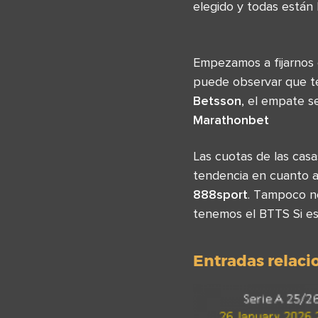
elegido y todas están 
Empezamos a fijarnos 
puede observar que t
Betsson
, el empate 
Marathonbet
Las cuotas de las cas
tendencia en cuanto al
888sport
. Tampoco no
tenemos el BTTS Si e
Entradas relac