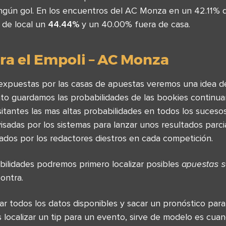
ngún gol. En los encuentros del AC Monza en un 42.11% 
 de local un
44.44%
y un 40.00% fuera de casa.
ra el Empoli – AC Monza
as expuestas por las casas de apuestas veremos una idea 
nto guardamos las probabilidades de las bookies continua
isitantes las mas altas probabilidades en todos los suceso
isadas por los sistemas para lanzar unos resultados parc
ados por los redactores diestros en cada competición.
bilidades podremos primero localizar posibles
apuestas 
ontra.
nar todos los datos disponibles y sacar un pronóstico para
 localizar un tip para un evento, sirve de modelo es cua