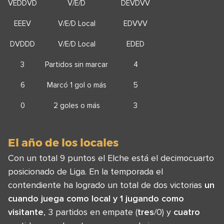
VEDDVD
V/E/D
DEVDVV
EEEV
V/E/D Local
EDVVV
DVDDD
V/E/D Local
EDED
3
Partidos sin marcar
4
6
Marcó 1 gol o más
5
0
2 goles o más
3
El año de los locales
Con un total 9 puntos el Elche está el decimocuarto
posicionado de Liga. En la temporada el
contendiente ha logrado un total de dos victorias
un
cuando juega como local y 1 jugando como
visitante
, 3 partidos en empate (
tres
/0) y
cuatro