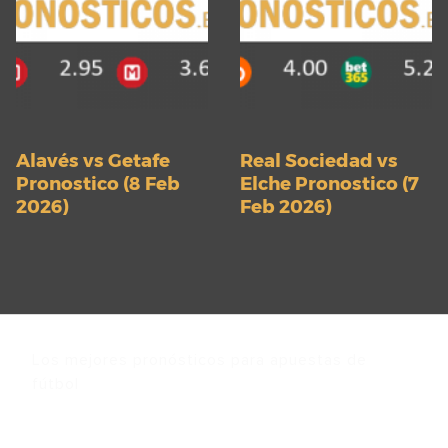
Alavés vs Getafe
Real Sociedad vs
Pronostico (8 Feb
Elche Pronostico (7
2026)
Feb 2026)
Los mejores pronósticos para apuestas de
fútbol