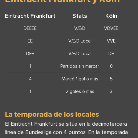
Eintracht Frankfurt
Stats
Köln
DEEEE
V/E/D
VDVEE
EE
V/E/D Local
VVE
DEE
V/E/D Local
DE
1
Partidos sin marcar
0
4
Marcó 1 gol o más
5
1
2 goles o más
3
La temporada de los locales
El Eintracht Frankfurt se sitúa en la decimotercera
linea de Bundesliga con 4 puntos. En la temporada