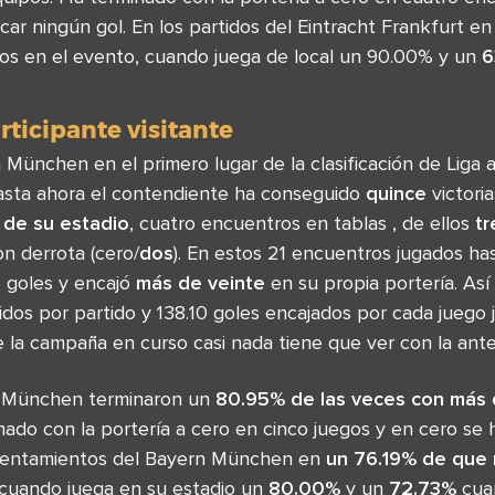
ar ningún gol. En los partidos del Eintracht Frankfurt e
s en el evento, cuando juega de local un 90.00% y un
6
rticipante visitante
München en el primero lugar de la clasificación de Liga
asta ahora el contendiente ha conseguido
quince
victori
 de su estadio
, cuatro encuentros en tablas , de ellos
tr
on derrota (cero/
dos
). En estos 21 encuentros jugados ha
e goles y encajó
más de veinte
en su propia portería. Así
dos por partido y 138.10 goles encajados por cada juego 
 la campaña en curso casi nada tiene que ver con la anter
n München terminaron un
80.95% de las veces con más 
nado con la portería a cero en cinco juegos y en cero se
nfrentamientos del Bayern München en
un 76.19% de que
 cuando juega en su estadio un
80.00%
y un
72.73%
cuan