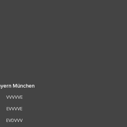
yern München
VVVVVE
EVVVVE
EVDVVV