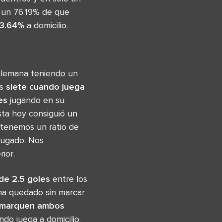
n un 76.19% de que
3.64%
a domicilio.
 alemana teniendo un
as
siete
cuando juega
es
jugando en su
sta hoy consiguió un
 tenemos un ratio de
jugado. Nos
ior.
de 2.5 goles
entre los
 ha quedado sin marcar
 marquen ambos
do juega a domicilio.