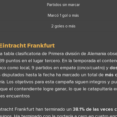
Partidos sin marcar
Marcó 1 gol o más
2 goles o más
Eintracht Frankfurt
a tabla clasificatoria de Primera división de Alemania obs
 39 puntos en el lugar tercero. En la temporada el conte
nco como local, 9 partidos en empate (cinco/cuatro) y
do
s disputados hasta la fecha ha marcado un total de
más d
ía. Los objetivos para esta campaña siguen integros y pu
ue el contendiente logre ganar, lo que le catapultaría en 
ntes encuentros
ntracht Frankfurt han terminado un
38.1% de las veces 
uipos. Ha terminado con la portería a cero en cuatro en