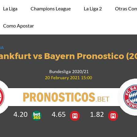
La Liga
Champions League
La Liga 2
Otras Com
Como Apostar
GA
ankfurt vs Bayern Pronostico (2