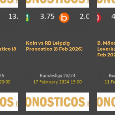
Koln vs RB Leipzig
B. Mön
tico (8
Pronostico (8 Feb 2026)
Leverku
Feb 20