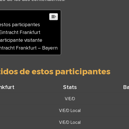
estos participantes
Eintracht Frankfurt
articipante visitante
ntracht Frankfurt – Bayern
idos de estos participantes
nkfurt
Stats
Ba
V/E/D
V/E/D Local
V/E/D Local