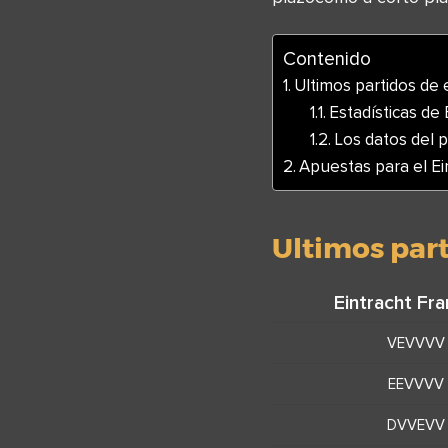
Contenido
Ultimos partidos de 
Estadísticas de 
Los datos del p
Apuestas para el Ei
Ultimos part
Eintracht Fra
VEVVVV
EEVVVV
DVVEVV