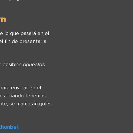
rn
e lo que pasará en el
l fin de presentar a
r posibles
apuestas
para envidar en el
 es cuando tenemos
nte, se marcarán goles
athonbet