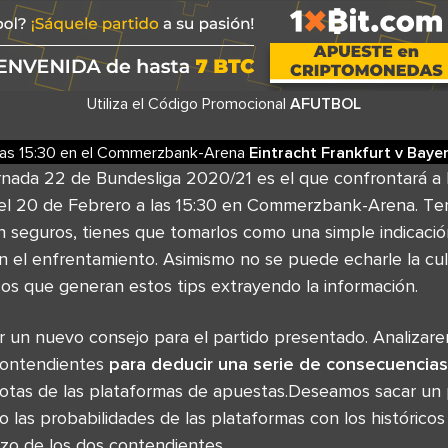
Utiliza el Código Promocional
AFUTBOL
las
15:30
en el
Commerzbank-Arena
Eintracht Frankfurt
v
Baye
rnada 22 de Bundesliga 2020/21 es el que confrontará a 
 20 de Febrero a las 15:30 en Commerzbank-Arena. Ten 
on seguros, tienes que tomarlos como una simple indicaci
en el enfrentamiento. Asimismo no se puede echarle la cu
cos que generan estos tips extrayendo la información.
 un nuevo consejo para el partido presentado. Analizare
contendientes
para deducir una serie de consecuencias
otas de las plataformas de apuestas.Deseamos sacar un 
 las probabilidades de las plataformas con los histórico
zo de los dos contendientes.