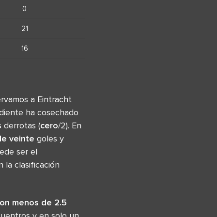
0
21
16
ervamos a Eintracht
ndiente ha cosechado
s
derrotas (
cero
/2). En
e veinte
goles y
ede ser el
la clasificación
con menos de 2.5
cuentros y en solo un