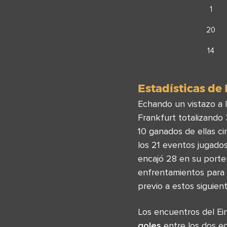
1
20
14
Estadísticas de 
Echando un vistazo a l
Frankfurt totalizando
10 ganados de ellas ci
los 21 eventos jugado
encajó 28 en su porter
enfrentamientos para q
previo a estos siguie
Los encuentros del Ei
goles
entre los dos eq