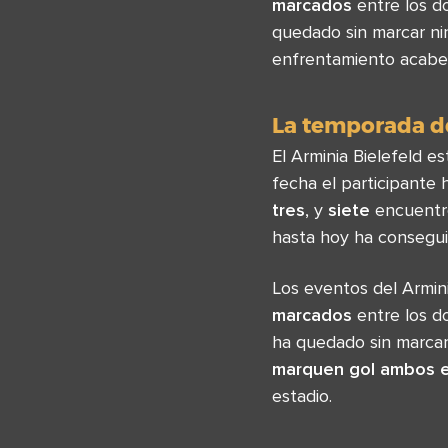
marcados
entre los d
quedado sin marcar ni
enfrentamiento acabe 
La temporada de
El Arminia Bielefeld e
fecha el participante 
tres
, y
siete
encuentro
hasta hoy ha consegui
Los eventos del Armin
marcados
entre los do
ha quedado sin marcar 
marquen gol ambos 
estadio.