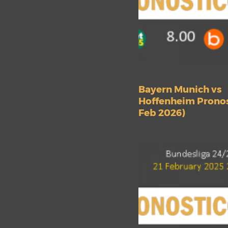
Bayern Munich vs
Hoffenheim Pronos
Feb 2026)