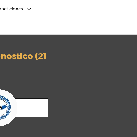
peticiones
nostico (21