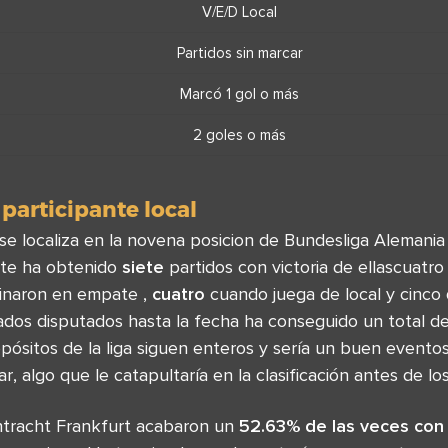
V/E/D Local
Partidos sin marcar
Marcó 1 gol o más
2 goles o más
 participante local
 se localiza en la novena posicion de Bundesliga Alemani
nte ha obtenido
siete
partidos con victoria de ellascuatro
minaron en empate ,
cuatro
cuando juega de local y cinco d
ados disputados hasta la fecha ha conseguido un total de
pósitos de la liga siguen enteros y sería un buen evento
r, algo que le catapultaría en la clasificación antes de l
ntracht Frankfurt acabaron un
52.63% de las veces con