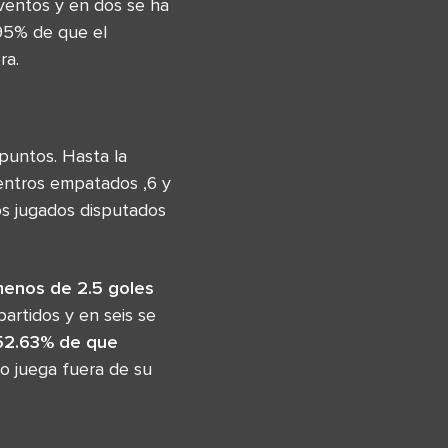
eventos y en dos se ha
.95% de que el
ra.
 puntos. Hasta la
ntros empatados ,6 y
os jugados disputados
menos de 2.5 goles
artidos y en seis se
52.63% de que
 juega fuera de su