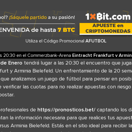
Utiliza el Código Promocional
AFUTBOL
as
20:30
en el
Commerzbank-Arena
Eintracht Frankfurt
v
Armini
 de Enero
tendrá lugar a las 20:30 el encuentro que jug
furt y Arminia Bielefeld. Un enfrentamiento de la 20 se
 que analizamos un juego de fútbol para pensar en posib
erificar las cuotas para no realizar apuestas con riesgo
postar.
profesionales de
https://pronosticos.bet/
captando los da
tan la información necesaria para que realices tus apues
sus Arminia Bielefeld. Estás en el sitio ideal para recibir 