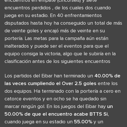
encuentros perdidos , de los cuales dos cuando
juega en su estadio. En 40 enfrentamientos
disputados hasta hoy ha conseguido un total de más
de veinte goles y encajó más de veinte en su
portería. Las metas para la campaña aún están
inalterados y puede ser el eventos para que el
equipo consiga la victoria, algo que le subiría en la
clasificación antes de los siguientes encuentros
Los partidos del Eibar han terminado un
40.00% de
las veces cumpliendo el Over 2.5 goles
entre los
dos equipos. Ha terminado con la portería a cero en
catorce eventos y en ocho se ha quedado sin
marcar ningún gol. En los juegos del Eibar hay
un
50.00% de que el encuentro acabe BTTS Si
,
cuando juega en su estadio un
55.00%
y un