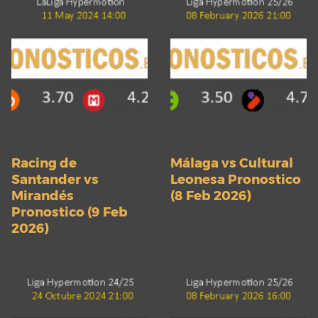
Racing de
Málaga vs Cultural
Santander vs
Leonesa Pronostico
Mirandés
(8 Feb 2026)
Pronostico (9 Feb
2026)