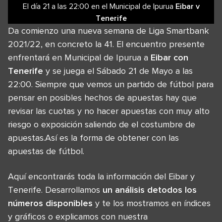
El día 21
a las
22:00
en el
Municipal de Ipurua
Eibar
v
Tenerife
Da comienzo una nueva semana de Liga Smartbank
2021/22, en concreto la 41. El encuentro presente
enfrentará en Municipal de Ipurua a
Eibar con
Tenerife
y se juega el Sábado 21 de Mayo a las
22:00. Siempre que vemos un partido de fútbol para
pensar en posibles hechos de apuestas hay que
revisar las cuotas y no hacer apuestas con muy alto
riesgo o exposición saliendo de el costumbre de
apuestas.Así es la forma de obtener con las
apuestas de fútbol.
Aquí encontrarás toda la información del Eibar y
Tenerife. Desarrollamos
un análisis detodos los
números disponibles
y te los mostramos en índices
y gráficos o explicamos con nuestra