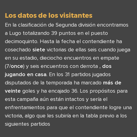
Los datos de los visitantes
En la clasificación de Segunda división encontramos
a Lugo totalizando 39 puntos en el puesto
decimoquinto. Hasta la fecha el contendiente ha
cosechado
siete
victorias de ellas seis cuando juega
en su estadio, dieciocho encuentros en empate
(7/
once
) y seis encuentros con derrota ,
dos
jugando en casa
. En los 31 partidos jugados
disputados de la temporada ha marcado
más de
veinte
goles y ha encajado 36. Los propósitos para
esta campaña aún están intactos y sería el
enfrentamientos para que el contendiente logre una
victoria, algo que les subiría en la tabla previo a los
siguientes partidos