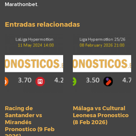
Marathonbet
.
Entradas relacionadas
Racing de
Málaga vs Cultural
Santander vs
Leonesa Pronostico
Mirandés
(8 Feb 2026)
Pronostico (9 Feb