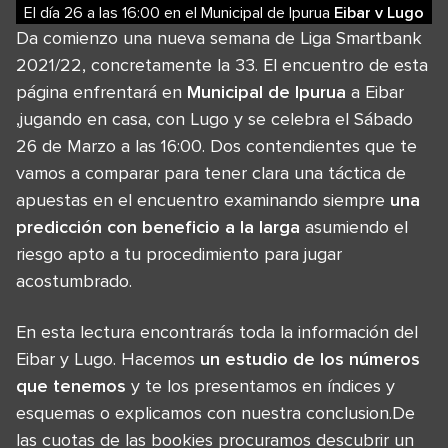
El día 26
a las
16:00
en el
Municipal de Ipurua
Eibar
v
Lugo
Da comienzo una nueva semana de Liga Smartbank
2021/22, concretamente la 33. El encuentro de esta
página enfrentará en
Municipal de Ipurua
a Eibar
,jugando en casa, con Lugo y se celebra el Sábado
26 de Marzo a las 16:00. Dos contendientes que te
vamos a comparar para tener clara una táctica de
apuestas en el encuentro examinando siempre
una
predicción con beneficio a la larga
asumiendo el
riesgo apto a tu procedimiento para jugar
acostumbrado.
En esta lectura encontrarás toda la información del
Eibar y Lugo. Hacemos
un estudio de los números
que tenemos
y te los presentamos en índices y
esquemas o explicamos con nuestra conclusion.De
las cuotas de las bookies procuramos descubrir un