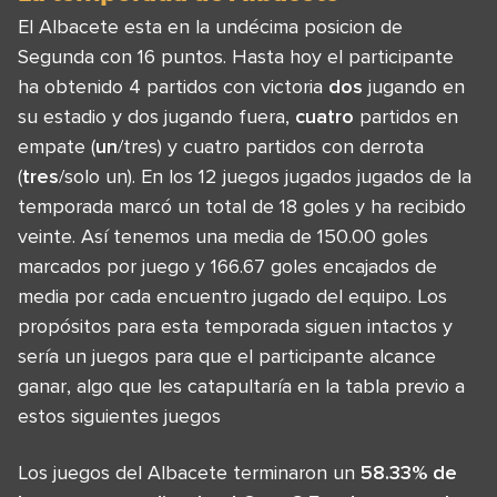
El Albacete esta en la undécima posicion de
Segunda con 16 puntos. Hasta hoy el participante
ha obtenido 4 partidos con victoria
dos
jugando en
su estadio y dos jugando fuera,
cuatro
partidos en
empate (
un
/tres) y cuatro partidos con derrota
(
tres
/solo un). En los 12 juegos jugados jugados de la
temporada marcó un total de 18 goles y ha recibido
veinte. Así tenemos una media de 150.00 goles
marcados por juego y 166.67 goles encajados de
media por cada encuentro jugado del equipo. Los
propósitos para esta temporada siguen intactos y
sería un juegos para que el participante alcance
ganar, algo que les catapultaría en la tabla previo a
estos siguientes juegos
Los juegos del Albacete terminaron un
58.33% de