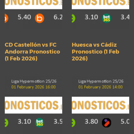
CD Castellón vs FC
Huesca vs Cádiz
Andorra Pronostico
Pronostico (1 Feb
(1 Feb 2026)
2026)