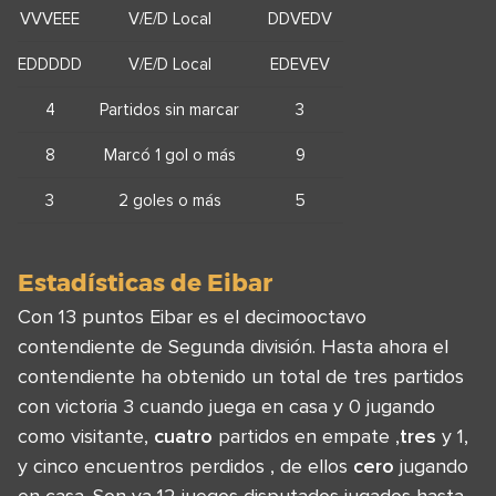
VVVEEE
V/E/D Local
DDVEDV
EDDDDD
V/E/D Local
EDEVEV
4
Partidos sin marcar
3
8
Marcó 1 gol o más
9
3
2 goles o más
5
Estadísticas de Eibar
Con 13 puntos Eibar es el decimooctavo
contendiente de Segunda división. Hasta ahora el
contendiente ha obtenido un total de tres partidos
con victoria 3 cuando juega en casa y 0 jugando
como visitante,
cuatro
partidos en empate ,
tres
y 1,
y cinco encuentros perdidos , de ellos
cero
jugando
en casa. Son ya 12 juegos disputados jugados hasta