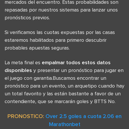
mercados del encuentro. Estas probabilidades son
repasadas por nuestros sistemas para lanzar unos
pronósticos previos.
Si verificamos las cuotas expuestas por las casas
estaremos habilitados para primero descubrir
probables apuestas seguras.
La meta final es
empalmar todos estos datos
disponibles
y presentar un pronóstico para jugar en
el juego con garantia.Buscamos encontrar un
pronóstico para un evento, un arquetipo cuando hay
un total favorito y las están bastante a favor de un
contendiente, que se marcarán goles y BTTS No.
PRONOSTICO:
Over 2.5 goles a cuota 2.06 en
Marathonbet