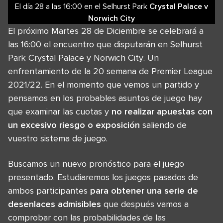
El día 28
a las
16:00
en el
Selhurst Park
Crystal Palace
v
Norwich City
El próximo Martes 28 de Diciembre se celebrará a
las 16:00 el encuentro que disputarán en Selhurst
Park Crystal Palace y Norwich City. Un
enfrentamiento de la 20 semana de Premier League
2021/22. En el momento que vemos un partido y
pensamos en los probables asuntos de juego hay
que examinar las cuotas y
no realizar apuestas con
un excesivo riesgo o exposición
saliendo de
vuestro sistema de juego.
Buscamos un nuevo pronóstico para el juego
presentado. Estudiaremos los juegos pasados de
ambos participantes
para obtener una serie de
desenlaces admisibles
que después vamos a
comprobar con las probabilidades de las