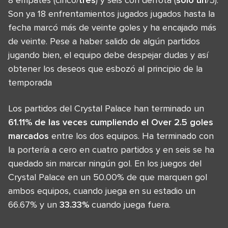
Son ya 18 enfrentamientos jugados jugados hasta la
fecha marcó más de veinte goles y ha encajado más
de veinte. Pese a haber salido de algún partidos
jugando bien, el equipo debe despejar dudas y así
obtener los deseos que esbozó al principio de la
temporada
Los partidos del Crystal Palace han terminado un
61.11% de las veces cumpliendo el Over 2.5 goles
marcados
entre los dos equipos. Ha terminado con
la portería a cero en cuatro partidos y en seis se ha
quedado sin marcar ningún gol. En los juegos del
Crystal Palace en un 50.00% de que marquen gol
ambos equipos, cuando juega en su estadio un
66.67% y un
33.33%
cuando juega fuera.