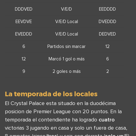
DDDVED
V/E/D
EEDDDD
EEVDVE
V/E/D Local
DVEDDD
EVEDDD
V/E/D Local
DEDVED
6
Partidos sin marcar
12
12
Marcó 1 gol o más
6
9
2 goles o más
2
La temporada de los locales
El Crystal Palace esta situado en la duodécima
posicion de Premier League con 20 puntos. En la
temporada el contendiente ha logrado
cuatro
victorias 3 jugando en casa y solo un fuera de casa,
8 empates (cinco/
tres
) y seis con derrota (
solo un
/5).