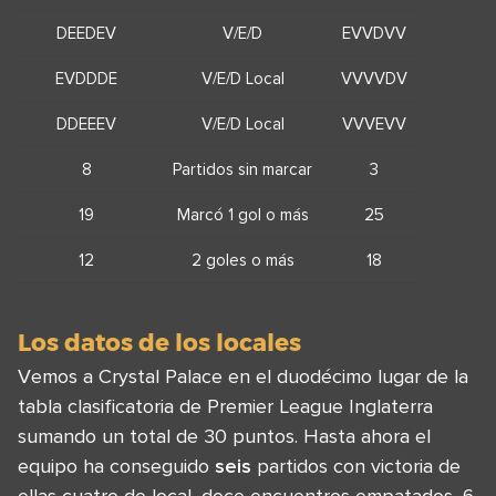
DEEDEV
V/E/D
EVVDVV
EVDDDE
V/E/D Local
VVVVDV
DDEEEV
V/E/D Local
VVVEVV
8
Partidos sin marcar
3
19
Marcó 1 gol o más
25
12
2 goles o más
18
Los datos de los locales
Vemos a Crystal Palace en el duodécimo lugar de la
tabla clasificatoria de Premier League Inglaterra
sumando un total de 30 puntos. Hasta ahora el
equipo ha conseguido
seis
partidos con victoria de
ellas cuatro de local, doce encuentros empatados ,6