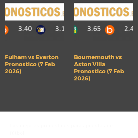
Fulham vs Everton
Bournemouth vs
Pronostico (7 Feb
Aston Villa
2026)
Pronostico (7 Feb
2026)
Los mejores pronósticos para apuestas de
fútbol