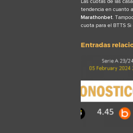
Las cuotas de las cas
tendencia en cuanto al
Marathonbet
. Tampoc
cuota para el BTTS Si
Entradas relac