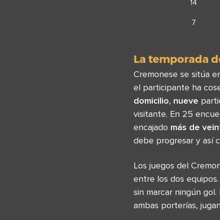
14
7
La temporada 
Cremonese se sitúa en 
el participante ha co
domicilio
,
nueve
parti
visitante. En 25 encu
encajado
más de vein
debe progresar y así c
Los juegos del Cremo
entre los dos equipos
sin marcar ningún gol
ambas porterías, juga