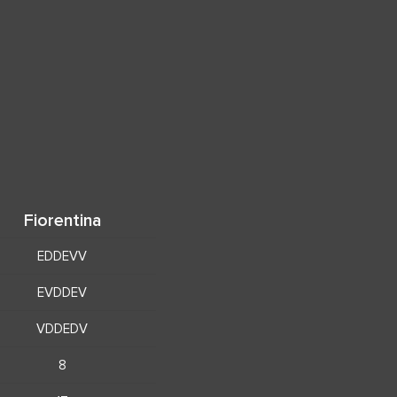
Fiorentina
EDDEVV
EVDDEV
VDDEDV
8