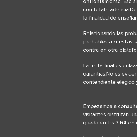
enfrentamiento. Eso s
con total evidencia.De
la finalidad de enseña
Relacionando las prob
probables
apuestas s
contra en otra plataf
La meta final es enlaz
garantías.No es evide
contendiente elegido 
Empezamos a consultar
visitantes disfrutan u
queda en los
3.64 en