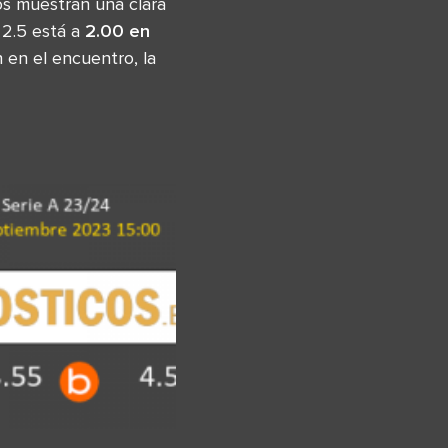
s muestran una clara
 2.5 está a
2.00 en
 en el encuentro, la