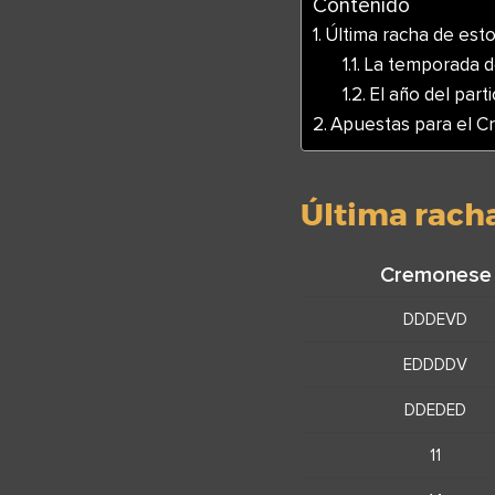
Contenido
Última racha de esto
La temporada 
El año del parti
Apuestas para el C
Última racha
Cremonese
DDDEVD
EDDDDV
DDEDED
11