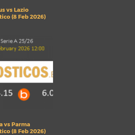
s vs Lazio
ico (8 Feb 2026)
a vs Parma
ico (8 Feb 2026)