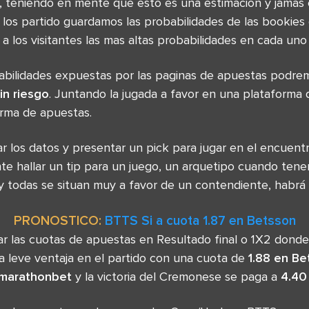
i, teniendo en mente que esto es una estimación y jamás
 los partido guardamos las probabilidades de las bookies
r a los visitantes las mas altas probabilidades en cada un
abilidades expuestas por las paginas de apuestas podre
in riesgo
. Juntando la jugada a favor en una plataforma
orma de apuestas.
ar los datos y presentar un pick para jugar en el encuent
nte hallar un tip para un juego, un arquetipo cuando ten
y todas se situan muy a favor de un contendiente, habrá
PRONOSTICO:
BTTS Si a cuota 1.87 en Betsson
 las cuotas de apuestas en Resultado final o 1X2 dond
na leve ventaja en el partido con una cuota de
1.88 en Be
 marathonbet
y la victoria del Cremonese se paga a
4.40