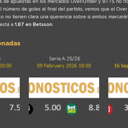
as de apuestas en los mercados Over/Under y BTTS no no
 número de goles al final del partido, vemos que el Over
o no tienen clara una querencia sobre si ambos marcarán
 está a
1.87 en Betsson
.
ionadas