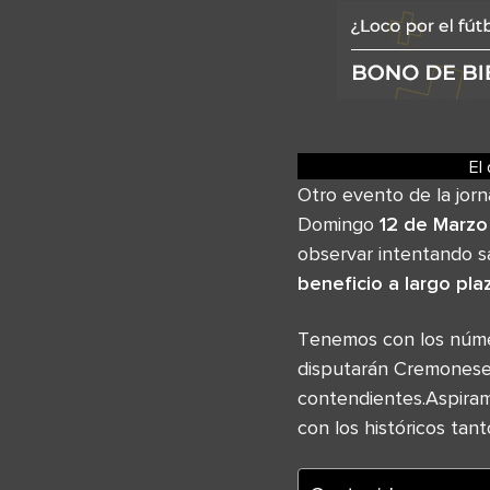
El 
Otro evento de la jor
Domingo
12 de Marzo 
observar intentando s
beneficio a largo pla
Tenemos con los núme
disputarán Cremonese 
contendientes.Aspiramo
con los históricos tan