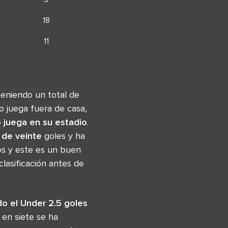
18
11
eniendo un total de
o juega fuera de casa,
juega en su estadio
.
 de veinte
goles y ha
os y este es un buen
lasificación antes de
o el Under 2.5 goles
 en siete se ha