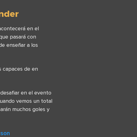
ander
acontecerá en el
 que pasará con
de enseñar a los
s capaces de en
 desafiar en el evento
 cuando vemos un total
rcarán muchos goles y
sson