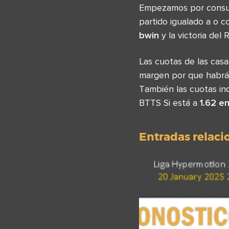
Empezamos por consul
partido igualado a o 
bwin
y la victoria del
Las cuotas de las ca
margen por que habrá 
También las cuotas in
BTTS Si está a
1.62 en
Entradas relac