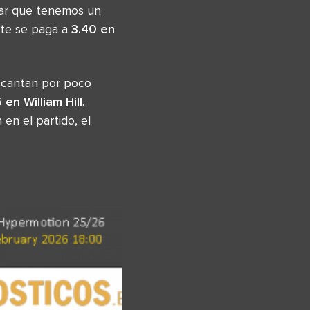
var que tenemos un
ate se paga a
3.40 en
ecantan por poco
5 en William Hill
.
n el partido, el