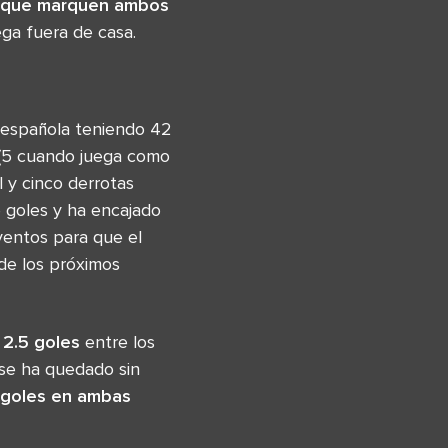
 que marquen ambos
ga fuera de casa.
n española teniendo 42
 (5 cuando juega como
l y cinco derrotas
 goles y ha encajado
ventos para que el
 de los próximos
2.5 goles
entre los
 se ha quedado sin
 goles en ambas