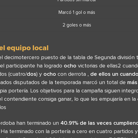
Marcó 1 gol o más
2 goles o más
l equipo local
 decimotercero puesto de la tabla de Segunda división t
el participante ha logrado
ocho
victorias de ellas2 cuand
os (cuatro/
dos
) y
ocho
con derrota ,
de ellos
un
cuando 
gados disputados de la temporada marcó un total de
más
ia portería. Los objetivos para la campaña siguen integr
 contendiente consiga ganar, lo que les empujaría en la c
dos
órdoba han terminado un
40.91% de las veces cumpliend
 Ha terminado con la portería a cero en cuatro partidos y