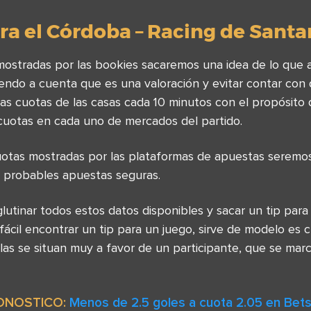
ra el Córdoba – Racing de Sant
 mostradas por las bookies sacaremos una idea de lo que 
iendo a cuenta que es una valoración y evitar contar con
as cuotas de las casas cada 10 minutos con el propósito 
 cuotas en cada uno de mercados del partido.
uotas mostradas por las plataformas de apuestas seremo
r probables apuestas seguras.
aglutinar todos estos datos disponibles y sacar un tip para
fácil encontrar un tip para un juego, sirve de modelo es
 las se situan muy a favor de un participante, que se ma
ONOSTICO:
Menos de 2.5 goles a cuota 2.05 en Bet