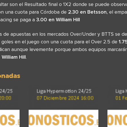
tar son el Resultado final o 1X2 donde se puede obser
con una cuota para Córdoba de
2.30 en Betsson
, el emp
 Racing se paga a
3.00 en William Hill
sas de apuestas en los mercados Over/Under y BTTS se d
goles en el juego con una cuota para el Over 2.5 de
1.7
dican aunque levemente porque ambos equipos marcarán e
 William Hill
.
ionadas