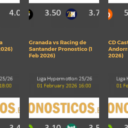
a
Granada vs Racing de
CD Cast
2026)
Santander Pronostico (1
Andorra
Feb 2026)
2026)