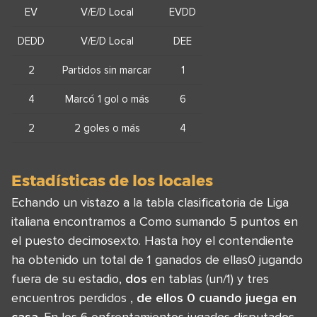
EV
V/E/D Local
EVDD
DEDD
V/E/D Local
DEE
2
Partidos sin marcar
1
4
Marcó 1 gol o más
6
2
2 goles o más
4
Estadísticas de los locales
Echando un vistazo a la tabla clasificatoria de Liga
italiana encontramos a Como sumando 5 puntos en
el puesto decimosexto. Hasta hoy el contendiente
ha obtenido un total de 1 ganados de ellas0 jugando
fuera de su estadio,
dos
en tablas (un/1) y tres
encuentros perdidos ,
de ellos 0 cuando juega en
casa
. En los 6 enfrentamientos jugados disputados