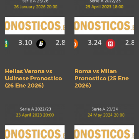
Hellas Verona vs
Roma vs Milan
Udinese Pronostico
Pronostico (25 Ene
(26 Ene 2026)
2026)