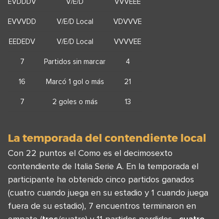
EVDDDV
V/E/D
VVVEEE
EVVVDD
V/E/D Local
VDVVVE
EEDEDV
V/E/D Local
VVVVEE
7
Partidos sin marcar
4
16
Marcó 1 gol o más
21
7
2 goles o más
13
La temporada del contendiente local
Con 22 puntos el Como es el decimosexto
contendiente de Italia Serie A. En la temporada el
participante ha obtenido cinco partidos ganados
(cuatro cuando juega en su estadio y 1 cuando juega
fuera de su estadio), 7 encuentros terminaron en
empate (
tres
/cuatro) y 11 partidos perdidos ,
cuatro