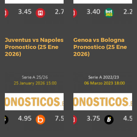
Juventus vs Napoles
Genoa vs Bologna
Pronostico (25 Ene
Pronostico (25 Ene
2026)
2026)