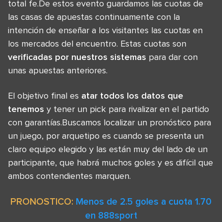
total fe.De estos evento guardamos las cuotas de
las casas de apuestas continuamente con la
intención de enseñar a los visitantes las cuotas en
los mercados del encuentro. Estas cuotas son
verificadas por nuestros sistemas
para dar con
unas apuestas anteriores.
El objetivo final es
atar todos los datos que
tenemos
y tener un pick para rivalizar en el partido
con garantías.Buscamos localizar un pronóstico para
un juego, por arquetipo es cuando se presenta un
claro equipo elegido y las están muy del lado de un
participante, que habrá muchos goles y es difícil que
ambos contendientes marquen.
PRONOSTICO:
Menos de 2.5 goles a cuota 1.70
en 888sport