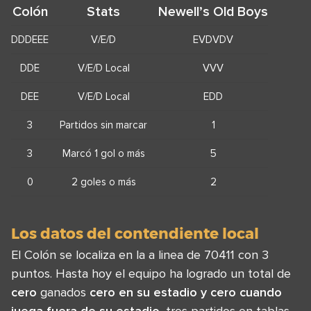
Colón
Stats
Newell’s Old Boys
DDDEEE
V/E/D
EVDVDV
DDE
V/E/D Local
VVV
DEE
V/E/D Local
EDD
3
Partidos sin marcar
1
3
Marcó 1 gol o más
5
0
2 goles o más
2
Los datos del contendiente local
El Colón se localiza en la a linea de 70411 con 3
puntos. Hasta hoy el equipo ha logrado un total de
cero
ganados
cero en su estadio y
cero
cuando
juega fuera de su estadio
, tres partidos en tablas ,