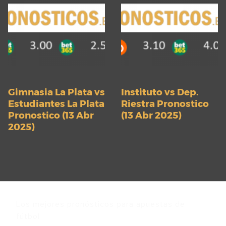
Gimnasia La Plata vs
Instituto vs Dep.
Estudiantes La Plata
Riestra Pronostico
Pronostico (13 Abr
(13 Abr 2025)
2025)
Los mejores pronósticos para apuestas de
fútbol