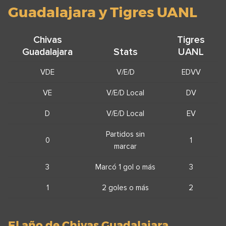
Guadalajara y Tigres UANL
Chivas
Tigres
Guadalajara
Stats
UANL
VDE
V/E/D
EDVV
VE
V/E/D Local
DV
D
V/E/D Local
EV
Partidos sin
0
1
marcar
3
Marcó 1 gol o más
3
1
2 goles o más
2
El año de Chivas Guadalajara