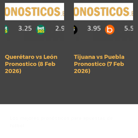
Querétaro vs León
Tijuana vs Puebla
Pronostico (8 Feb
Pronostico (7 Feb
2026)
2026)
Los mejores pronósticos para apuestas de
fútbol