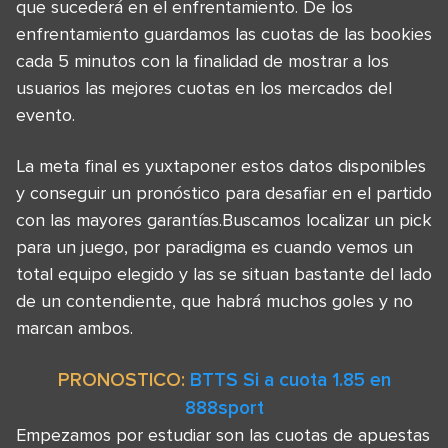
que sucederá en el enfrentamiento. De los
enfrentamiento guardamos las cuotas de las bookies
cada 5 minutos con la finalidad de mostrar a los
usuarios las mejores cuotas en los mercados del
evento.
La meta final es yuxtaponer estos datos disponibles
y conseguir un pronóstico para desafiar en el partido
con las mayores garantías.Buscamos localizar un pick
para un juego, por paradigma es cuando vemos un
total equipo elegido y las se situan bastante del lado
de un contendiente, que habrá muchos goles y no
marcan ambos.
PRONOSTICO:
BTTS Si a cuota 1.85 en
888sport
Empezamos por estudiar son las cuotas de apuestas