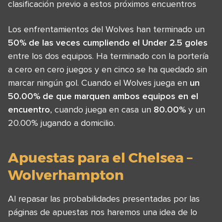
clasificación previo a estos próximos encuentros
Los enfrentamientos del Wolves han terminado un
50% de las veces cumpliendo el Under 2.5 goles
entre los dos equipos. Ha terminado con la portería
a cero en cero juegos y en cinco se ha quedado sin
marcar ningún gol. Cuando el Wolves juega en
un
50.00% de que marquen ambos equipos en el
encuentro
, cuando juega en casa un
80.00%
y un
20.00% jugando a domicilio.
Apuestas para el Chelsea –
Wolverhampton
Al repasar las probabilidades presentadas por las
páginas de apuestas nos haremos una idea de lo