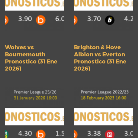
Wolves vs
Brighton & Hove
Bournemouth
Albion vs Everton
Pronostico (31 Ene
Pronostico (31 Ene
2026)
2026)