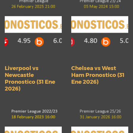
Liverpool vs
Chelsea vs West
Newcastle
Ham Pronostico (31
Pronostico (31 Ene
Ene 2026)
2026)