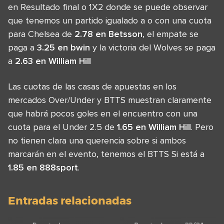
en Resultado final o 1X2 donde se puede observar
que tenemos un partido igualado a o con una cuota
para Chelsea de
2.78 en Betsson
, el empate se
paga a
3.25 en bwin
y la victoria del Wolves se paga
a
2.63 en William Hill
Las cuotas de las casas de apuestas en los
mercados Over/Under y BTTS muestran claramente
que habrá pocos goles en el encuentro con una
cuota para el Under 2.5 de
1.65 en William Hill
. Pero
no tienen clara una querencia sobre si ambos
marcarán en el evento, tenemos el BTTS Si está a
1.85 en 888sport
.
Entradas relacionadas