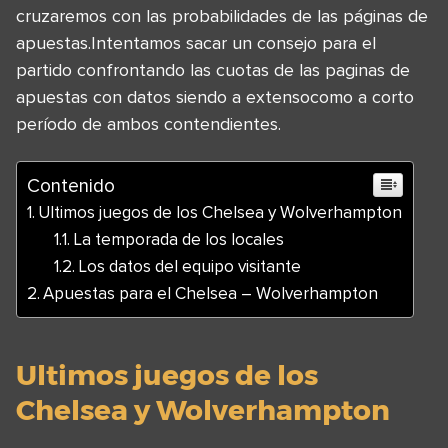
cruzaremos con las probabilidades de las páginas de
apuestas.Intentamos sacar un consejo para el
partido confrontando las cuotas de las paginas de
apuestas con datos siendo a extensocomo a corto
período de ambos contendientes.
Contenido
Ultimos juegos de los Chelsea y Wolverhampton
La temporada de los locales
Los datos del equipo visitante
Apuestas para el Chelsea – Wolverhampton
Ultimos juegos de los
Chelsea y Wolverhampton