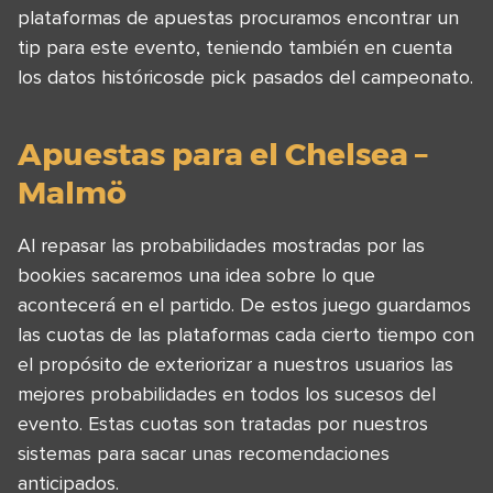
plataformas de apuestas procuramos encontrar un
tip para este evento, teniendo también en cuenta
los datos históricosde pick pasados del campeonato.
Apuestas para el Chelsea –
Malmö
Al repasar las probabilidades mostradas por las
bookies sacaremos una idea sobre lo que
acontecerá en el partido. De estos juego guardamos
las cuotas de las plataformas cada cierto tiempo con
el propósito de exteriorizar a nuestros usuarios las
mejores probabilidades en todos los sucesos del
evento. Estas cuotas son tratadas por nuestros
sistemas para sacar unas recomendaciones
anticipados.