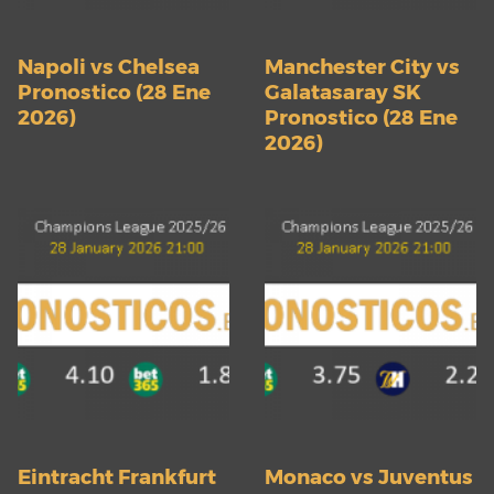
Napoli vs Chelsea
Manchester City vs
Pronostico (28 Ene
Galatasaray SK
2026)
Pronostico (28 Ene
2026)
Eintracht Frankfurt
Monaco vs Juventus