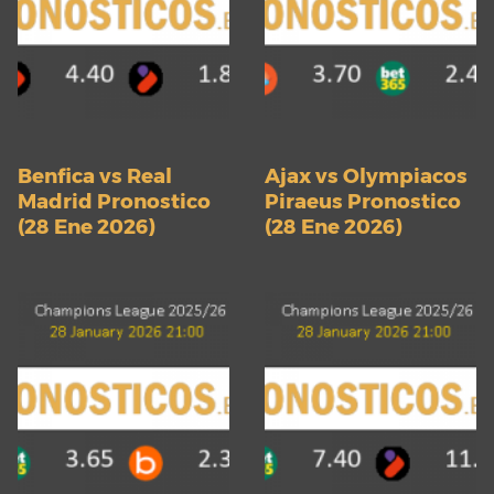
Benfica vs Real
Ajax vs Olympiacos
Madrid Pronostico
Piraeus Pronostico
(28 Ene 2026)
(28 Ene 2026)