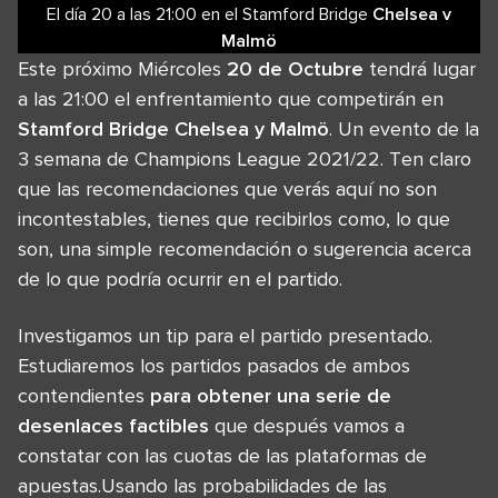
El día 20
a las
21:00
en el
Stamford Bridge
Chelsea
v
Malmö
Este próximo Miércoles
20 de Octubre
tendrá lugar
a las 21:00 el enfrentamiento que competirán en
Stamford Bridge Chelsea y Malmö
. Un evento de la
3 semana de Champions League 2021/22. Ten claro
que las recomendaciones que verás aquí no son
incontestables, tienes que recibirlos como, lo que
son, una simple recomendación o sugerencia acerca
de lo que podría ocurrir en el partido.
Investigamos un tip para el partido presentado.
Estudiaremos los partidos pasados de ambos
contendientes
para obtener una serie de
desenlaces factibles
que después vamos a
constatar con las cuotas de las plataformas de
apuestas.Usando las probabilidades de las