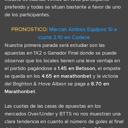
preferido y todas se situan bastante a favor de uno
de los participantes.
PRONOSTICO:
Marcan Ambos Equipos Si a
cuota 2.10 en Codere
Nuestra primera parada será estudiar son las
apuestas en 1X2 o Ganador Final donde se puede
observar que los locales tienen una leve ventaja en
el partido pagándose a
1.45 en Betsson
, el empate
se queda en los
4.65 en marathonbet
y la victoria
del Brighton & Hove Albion se paga a
8.70 en
Marathonbet
.
Las cuotas de las casas de apuestas en los
mercados Over/Under y BTTS no nos muestran una
clara tendencia en cuanto al número de goles al final