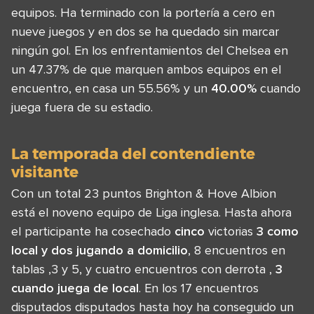
equipos. Ha terminado con la portería a cero en
nueve juegos y en dos se ha quedado sin marcar
ningún gol. En los enfrentamientos del Chelsea en
un 47.37% de que marquen ambos equipos en el
encuentro, en casa un 55.56% y un
40.00%
cuando
juega fuera de su estadio.
La temporada del contendiente
visitante
Con un total 23 puntos Brighton & Hove Albion
está el noveno equipo de Liga inglesa. Hasta ahora
el participante ha cosechado
cinco
victorias
3 como
local y
dos
jugando a domicilio
, 8 encuentros en
tablas ,3 y 5, y cuatro encuentros con derrota ,
3
cuando juega de local
. En los 17 encuentros
disputados disputados hasta hoy ha conseguido un