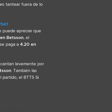
es tantear fuera de lo
ybet
e puede apreciar que
 en Betsson
, el
 se paga a
4.20 en
ecantan levemente por
etsson
. También las
partido, el BTTS Si