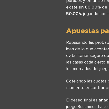
partidos y en un se ha
existe
un 80.00% de 
50.00%
jugando como 
Apuestas par
Repasando las probab
idea de lo que aconte
evitar tener seguro q
las casas cada cierto t
los mercados del juego
Cotejando las cuotas 
momento encontrar pro
El deseo final es
añadi
juego.Buscamos hallar 