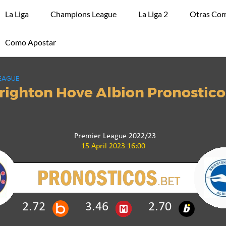
La Liga
Champions League
La Liga 2
Otras Com
Como Apostar
EAGUE
righton Hove Albion Pronostico