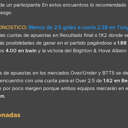
 de un participante En estos encuentros lo recomendado 
iesgo.
ONOSTICO:
Menos de 2.5 goles a cuota 2.38 en Ton
as cuotas de apuestas en Resultado final o 1X2 donde s
más posibilidades de ganar en el partido pagándose a
1.88
los
4.00 en bwin
y la victoria del Brighton & Hove Albion
sas de apuestas en los mercados Over/Under y BTTS se d
 encuentro con una cuota para el Over 2.5 de
1.62 en B
 por poco margen porque ambos equipos marcarán en el 
um
.
ionadas