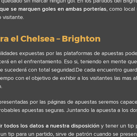
 quedado sin marcar ningún gol. En los partidos del Brig
que se marquen goles en ambas porterías
, como local
visitante.
a el Chelsea – Brighton
ilidades expuestas por las plataformas de apuestas po
cerá en el enfrentamiento. Eso si, teniendo en mente que
ue sucederá con total seguridad.De cada encuentro guar
iempo con el objetivo de exhibir a los visitantes las mas 
.
presentadas por las páginas de apuestas seremos capace
bables apuestas seguras. Juntando la apuesta a los dos
r todos los datos a nuestra disposición
y tener un tip p
un tip para un partido, sirve de patrón cuando se presen