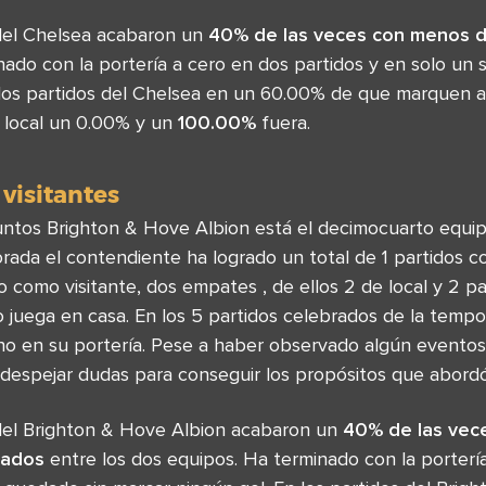
del Chelsea acabaron un
40% de las veces con menos d
ado con la portería a cero en dos partidos y en solo un 
 los partidos del Chelsea en un 60.00% de que marquen 
 local un 0.00% y un
100.00%
fuera.
 visitantes
ntos Brighton & Hove Albion está el decimocuarto equip
orada el contendiente ha logrado un total de 1 partidos c
 como visitante, dos empates , de ellos 2 de local y 2 pa
o juega en casa. En los 5 partidos celebrados de la tem
ho en su portería. Pese a haber observado algún eventos 
espejar dudas para conseguir los propósitos que abordó a
del Brighton & Hove Albion acabaron un
40% de las vec
cados
entre los dos equipos. Ha terminado con la porterí