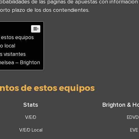
robabilidades de las páginas de apuestas con información
orto plazo de los dos contendientes.
 estos equipos
o local
s visitantes
helsea – Brighton
ntos de estos equipos
Stats
Brighton & H
V/E/D
EDVD
V/E/D Local
EVE