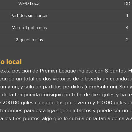
V/E/D Local
DD
Partidos sin marcar
1
Marcó 1 gol o más
4
2 goles o más
2
o local
sexta posicion de Premier League inglesa con 8 puntos. H
uido un total de dos victorias de ellas
solo un
cuando ju
,
un
y un, y solo un partidos perdidos (
cero
/
solo un
). Son
de la temporada consiguió un total de diez goles y ha rec
 200.00 goles conseguidos por evento y 100.00 goles e
ntenciones para esta liga siguen intactos y puede ser un
a los tres puntos, algo que le subiría en la tabla de cara 