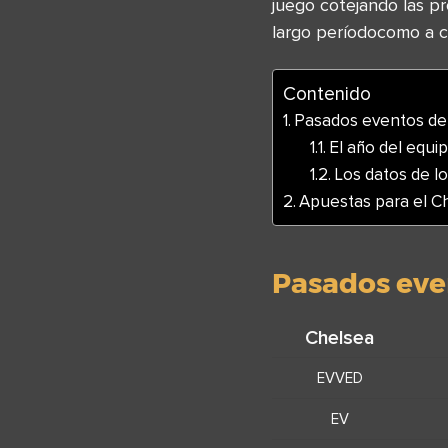
juego cotejando las p
largo períodocomo a c
Contenido
Pasados eventos de
El año del equip
Los datos de lo
Apuestas para el C
Pasados eve
Chelsea
EVVED
EV