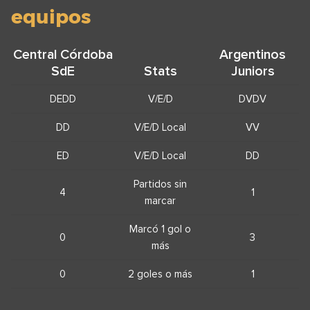
equipos
Central Córdoba
Argentinos
SdE
Stats
Juniors
DEDD
V/E/D
DVDV
DD
V/E/D Local
VV
ED
V/E/D Local
DD
Partidos sin
4
1
marcar
Marcó 1 gol o
0
3
más
0
2 goles o más
1