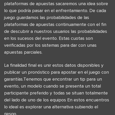
plataformas de apuestas sacaremos una idea sobre
lo que podría pasar en el enfrentamiento. De cada
juego guardamos las probabilidades de las
plataformas de apuestas continuamente con el fin
de descubrir a nuestros usuarios las probabilidades
en los sucesos del evento. Estas cuotas son
verificadas por los sistemas para dar con unas
apuestas parciales.
La finalidad final es unir estos datos disponibles y
publicar un pronóstico para apostar en el juego con
garantías.Tenemos que encontrar un tip para un
evento, un modelo cuando se presenta un total
participante preferido y todas se situan totalmente
del lado de uno de los equipos En estos encuentros
lo ideal es explorar una alternativa subiendo el
riesgo.