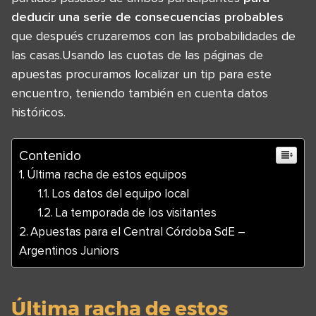
deducir una serie de consecuencias probables
que después cruzaremos con las probabilidades de
las casas.Usando las cuotas de las páginas de
apuestas procuramos localizar un tip para este
encuentro, teniendo también en cuenta datos
históricos.
Contenido
Última racha de estos equipos
Los datos del equipo local
La temporada de los visitantes
Apuestas para el Central Córdoba SdE –
Argentinos Juniors
Última racha de estos