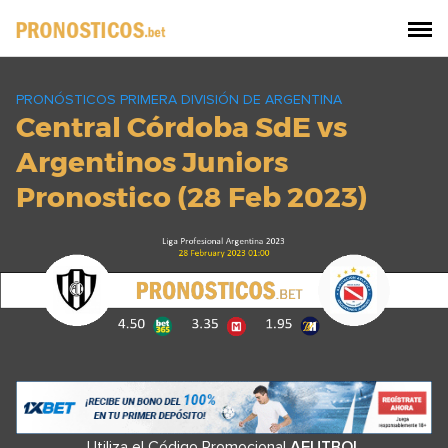
S
a
l
t
PRONÓSTICOS PRIMERA DIVISIÓN DE ARGENTINA
a
Central Córdoba SdE vs
r
Argentinos Juniors
a
l
Pronostico (28 Feb 2023)
c
o
n
t
e
n
i
d
o
Utiliza el Código Promocional
AFUTBOL