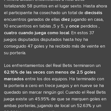
totalizando 58 puntos en el lugar sexto. Hasta ahora
el participante ha cosechado un total de
dieciséis
encuentros ganados de ellas
diez
jugando en casa,
10 encuentros en tablas ,5 y 5, y
once
perdidos ,
cuatro cuando juega como local
. En estos 37
juegos disputados disputados hasta hoy ha
conseguido 47 goles y ha recibido más de veinte en
su portería.
Los enfrentamientos del Real Betis terminaron un
62.16% de las veces con menos de 2.5 goles
marcados
entre los dos equipos. Ha terminado con
la portería a cero en trece juegos y en nueve se ha
quedado sin marcar ningún gol. Cuando el Real Betis
juega existe un 45.95% de que se marquen goles en
ambas porterías, jugando de local un 52.63% y un