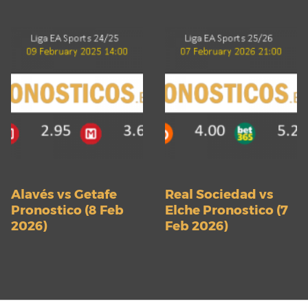
Alavés vs Getafe
Real Sociedad vs
Pronostico (8 Feb
Elche Pronostico (7
2026)
Feb 2026)